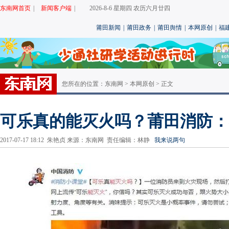
东南网首页
|
新闻客户端
|
2026-8-6 星期四 农历六月廿四
莆田新闻
|
莆田政务
|
莆田舆情
|
本网原创
|
福
您所在的位置：
东南网
>
本网原创
> 正文
可乐真的能灭火吗？莆田消防：
2017-07-17 18:12 朱艳贞 来源：
东南网
责任编辑：林静
我来说两句