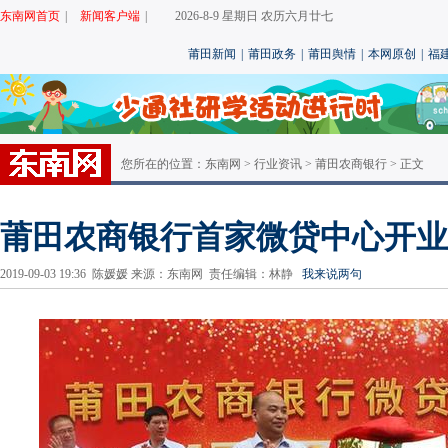
东南网首页
|
新闻客户端
|
2026-8-9 星期日 农历六月廿七
莆田新闻
|
莆田政务
|
莆田舆情
|
本网原创
|
福
您所在的位置：
东南网
>
行业资讯
>
莆田农商银行
> 正文
莆田农商银行首家微贷中心开业
2019-09-03 19:36 陈媛媛 来源：东南网 责任编辑：林静
我来说两句