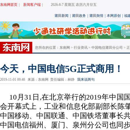
东南网首页
|
新闻客户端
|
2026-8-7 星期五 农历六月廿五
莆田新闻
|
莆田政务
|
莆田舆情
|
本网原创
|
福
您所在的位置：
东南网
>
行业资讯
>
中国电信莆田分公司
> 
今天，中国电信5G正式商用！
2019-11-01 09:48 来源：东南网 责任编辑：林静
我来说两句
10月31日,在北京举行的2019年中
会开幕式上，工业和信息化部副部长陈
中国移动、中国联通、中国铁塔董事长共
中国电信福州、厦门、泉州分公司也同步