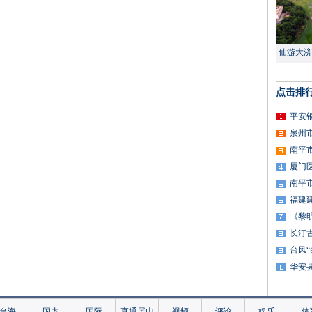
仙游大济
点击排
平安
泉州
南平
厦门
南平
福建
《黎
长汀
台风
华安
台海
国内
国际
直通屏山
视频
评论
娱乐
体