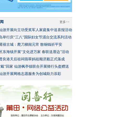
闻
更多>>
仙游开展向立功受奖军人家庭集中送喜报活动
岛举行庆“三八”国际妇女节湄台交流系列活动
莆禧古城：爬刀梯闹元宵 散铜钱祈平安
区东海镇开展“文化进万家 春联送厝边”活动
贤良港天后祖祠翡翠妈祖顺济殿正式落成
“戴”回家 仙游枫亭镇联合开展骑行头盔赠送
仙游开展网格志愿服务为创城助力添彩