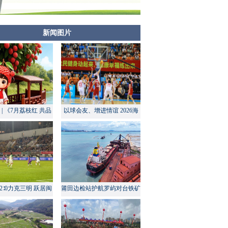
新闻图片
| 《7月荔枝红 共品
以球会友、增进情谊 2026海
莆田甜》
峡两岸大学生篮球赛在莆田开
幕
2∶0力克三明 跃居闽
莆田边检站护航罗屿对台铁矿
超积分榜第四
中转量同比增长超60%