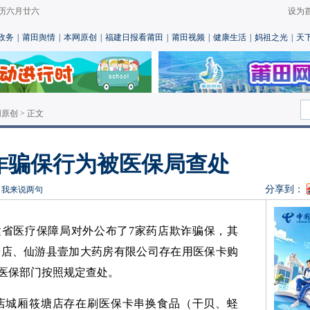
 农历六月廿六
设为
政务
|
莆田舆情
|
本网原创
|
福建日报看莆田
|
莆田视频
|
健康生活
|
妈祖之光
|
天
网原创
> 正文
诈骗保行为被医保局查处
分享到：
晶
我来说两句
建省医疗保障局对外公布了7家药店欺诈骗保，其
塘店、仙游县壹加大药房有限公司存在用医保卡购
医保部门按照规定查处。
店城厢筱塘店存在刷医保卡串换食品（干贝、蛏