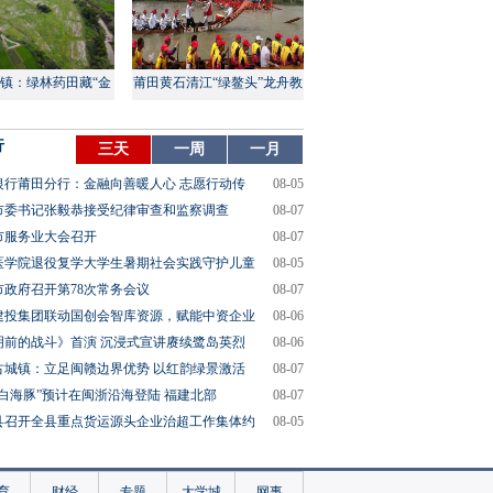
镇：绿林药田藏“金
莆田黄石清江“绿鳌头”龙舟教
山”
渡盛大上演
行
三天
一周
一月
银行莆田分行：金融向善暖人心 志愿行动传
08-05
市委书记张毅恭接受纪律审查和监察调查
08-07
市服务业大会召开
08-07
医学院退役复学大学生暑期社会实践守护儿童
08-05
市政府召开第78次常务会议
08-07
建投集团联动国创会智库资源，赋能中资企业
08-06
明前的战斗》首演 沉浸式宣讲赓续鹭岛英烈
08-06
古城镇：立足闽赣边界优势 以红韵绿景激活
08-07
“白海豚”预计在闽浙沿海登陆 福建北部
08-07
县召开全县重点货运源头企业治超工作集体约
08-05
育
财经
专题
大学城
网事