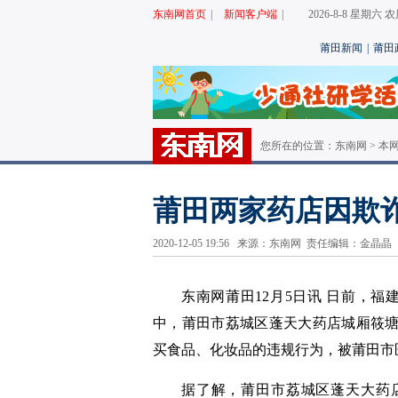
东南网首页
|
新闻客户端
|
2026-8-8 星期六
莆田新闻
|
莆田
您所在的位置：
东南网
>
本
莆田两家药店因欺
2020-12-05 19:56 来源：东南网 责任编辑：金晶
东南网莆田12月5日讯
日前，福
中，莆田市荔城区蓬天大药店城厢筱
买食品、化妆品的违规行为，被莆田市
据了解，莆田市荔城区蓬天大药