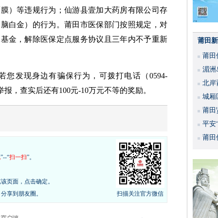
面膜）等违规行为；仙游县壹加大药房有限公司存
（脑白金）的行为。莆田市医保部门按照规定，对
保基金，解除医保定点服务协议且三年内不予重新
莆田新
莆田
湄洲
您发现身边有骗保行为，可拨打电话（0594-
北岸
行投诉举报，查实后还有100元-10万元不等的奖励。
城厢
莆田
平安
活动
莆田
现
”--“
扫一扫
”。
览该页面，点击确定。
，分享到朋友圈。
扫描关注官方微信