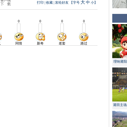
大
中
打印
|
收藏
|
发给好友
【字号
小
】
理响莆阳 
莆田主场