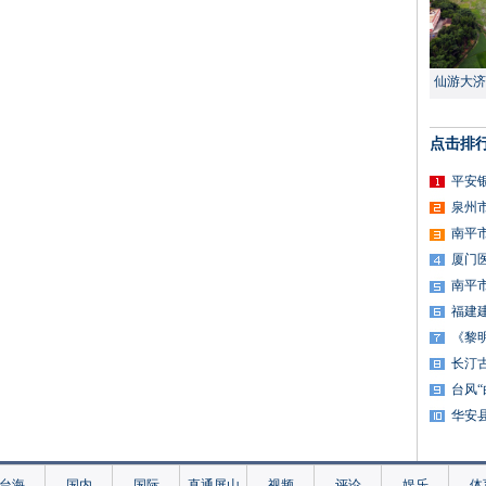
仙游大济
点击排
平安
泉州
南平
厦门
南平
福建
《黎
长汀
台风
华安
台海
国内
国际
直通屏山
视频
评论
娱乐
体