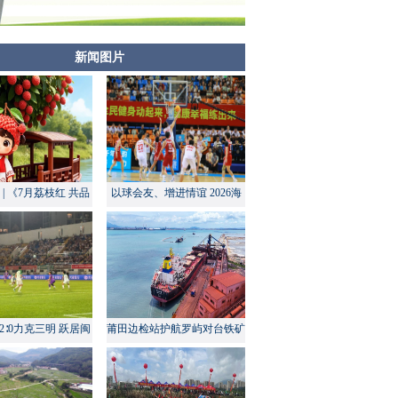
新闻图片
| 《7月荔枝红 共品
以球会友、增进情谊 2026海
莆田甜》
峡两岸大学生篮球赛在莆田开
幕
2∶0力克三明 跃居闽
莆田边检站护航罗屿对台铁矿
超积分榜第四
中转量同比增长超60%