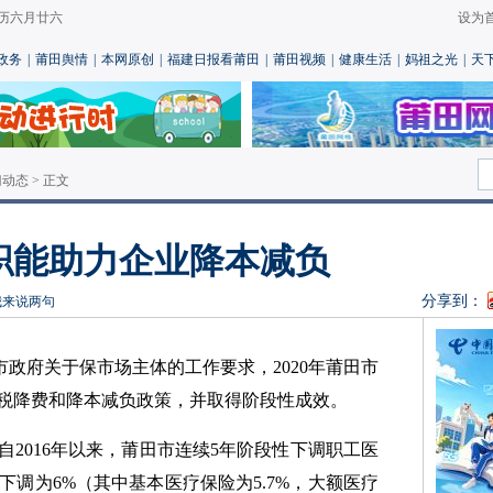
 农历六月廿六
设为
政务
|
莆田舆情
|
本网原创
|
福建日报看莆田
|
莆田视频
|
健康生活
|
妈祖之光
|
天
门动态
> 正文
职能助力企业降本减负
分享到：
我来说两句
市政府关于保市场主体的工作要求，2020年莆田市
税降费和降本减负政策，并取得阶段性成效。
2016年以来，莆田市连续5年阶段性下调职工医
下调为6%（其中基本医疗保险为5.7%，大额医疗