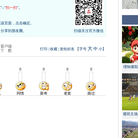
现
”--“
扫一扫
”。
览该页面，点击确定。
，分享到朋友圈。
扫描关注官方微信
大
中
打印
|
收藏
|
发给好友
【字号
小
】
理响莆阳 
莆田主场