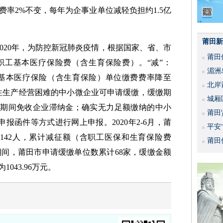
费率2%不变，每年为企事业单位减轻负担约1.5亿
莆田新
。2020年，为防控新冠肺炎疫情，根据国家、省、市
莆田
职工基本医疗保险费（含生育保险费）。“减”：
湄洲
职工基本医疗保险（含生育保险）单位缴费费率降至
北岸
暂时性生产经营困难的中小微企业可申请缓缴，缓缴期
城厢
：缓缴期间免收企业滞纳金；确实无力足额缴纳的中小
莆田
报函件等方式进行网上申报。2020年2-6月，莆
平安
62142人，累计减征额（含职工医保和生育保险费
活动
莆田
行期间，莆田市申请缓缴单位数累计68家，缓缴金额
043.96万元。