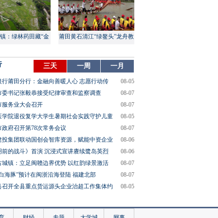
镇：绿林药田藏“金
莆田黄石清江“绿鳌头”龙舟教
山”
渡盛大上演
行
三天
一周
一月
银行莆田分行：金融向善暖人心 志愿行动传
08-05
市委书记张毅恭接受纪律审查和监察调查
08-07
市服务业大会召开
08-07
医学院退役复学大学生暑期社会实践守护儿童
08-05
市政府召开第78次常务会议
08-07
建投集团联动国创会智库资源，赋能中资企业
08-06
明前的战斗》首演 沉浸式宣讲赓续鹭岛英烈
08-06
古城镇：立足闽赣边界优势 以红韵绿景激活
08-07
“白海豚”预计在闽浙沿海登陆 福建北部
08-07
县召开全县重点货运源头企业治超工作集体约
08-05
育
财经
专题
大学城
网事