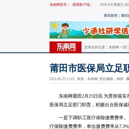
东南网首页
|
新闻客户端
|
2026-8-8 星期六
莆田新闻
|
莆田
您所在的位置：
东南网
>
部
莆田市医保局立足
2021-02-25 11:03 来源：东南网 责任编辑：林静
东南网莆田2月25日讯 为贯彻落实
医保局立足部门职责，积极出台医保减
一是下调职工医疗保险缴费费率。自
疗保险缴费费率，单位缴费费率从7.3%