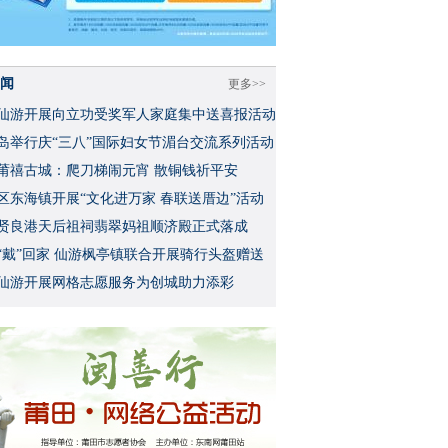
闻
更多>>
仙游开展向立功受奖军人家庭集中送喜报活动
岛举行庆“三八”国际妇女节湄台交流系列活动
莆禧古城：爬刀梯闹元宵 散铜钱祈平安
区东海镇开展“文化进万家 春联送厝边”活动
贤良港天后祖祠翡翠妈祖顺济殿正式落成
“戴”回家 仙游枫亭镇联合开展骑行头盔赠送
仙游开展网格志愿服务为创城助力添彩