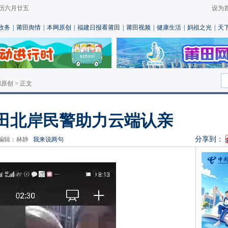
 农历六月廿五
设为
政务
|
莆田舆情
|
本网原创
|
福建日报看莆田
|
莆田视频
|
健康生活
|
妈祖之光
|
天
网原创
> 正文
莆田北岸民警助力云端认亲
分享到：
 责任编辑：林静
我来说两句