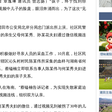
者 章逸琳 通讯员 曾志扬）“孩子，终于找到你
视频中儿子的脸庞，眼泪奔涌而出，为了这次“见
莆田市公安局北岸分局忠门派出所上演。社区民警
南的亲生父母何某秀、孙某花夫妇通过微信视频连
所积极做好寻亲人员的采血工作，10月底，社区民
理响莆阳 
，辖区沁头村村民陈某伟所采集的血样与湖南省何
系。蔡镒楠立即联系当事人陈某伟与何某秀夫妇进
秀夫妇的亲子关系。
前人在海南。”蔡镒楠告诉记者，为实现失散家庭迫
莆田主场
视频连线，组织双方认亲。
何某秀夫妇的微信，通过视频见到被拐了30年的儿