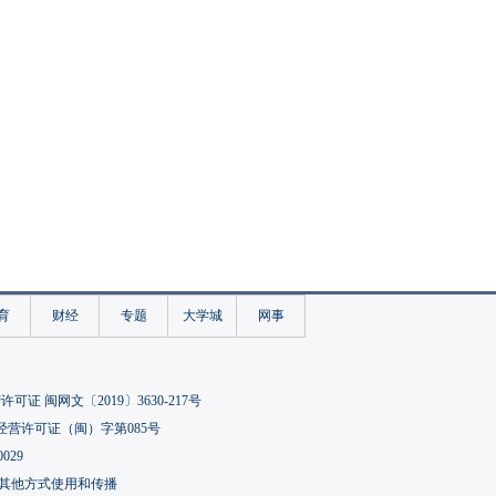
育
财经
专题
大学城
网事
可证 闽网文〔2019〕3630-217号
经营许可证（闽）字第085号
029
其他方式使用和传播