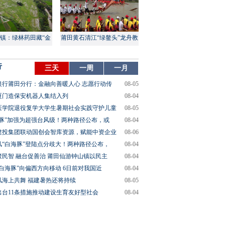
镇：绿林药田藏“金
莆田黄石清江“绿鳌头”龙舟教
山”
渡盛大上演
行
三天
一周
一月
银行莆田分行：金融向善暖人心 志愿行动传
08-05
厦门造保安机器人集结入列
08-04
医学院退役复学大学生暑期社会实践守护儿童
08-05
海豚”加强为超强台风级！两种路径公布，或
08-04
建投集团联动国创会智库资源，赋能中资企业
08-06
风“白海豚”登陆点分歧大！两种路径公布，
08-04
聚民智 融台促善治 莆田仙游钟山镇以民主
08-04
“白海豚”向偏西方向移动 6日前对我国近
08-04
风海上共舞 福建暑热还将持续
08-05
出台11条措施推动建设生育友好型社会
08-04