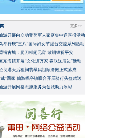
闻
更多>>
仙游开展向立功受奖军人家庭集中送喜报活动
岛举行庆“三八”国际妇女节湄台交流系列活动
莆禧古城：爬刀梯闹元宵 散铜钱祈平安
区东海镇开展“文化进万家 春联送厝边”活动
贤良港天后祖祠翡翠妈祖顺济殿正式落成
“戴”回家 仙游枫亭镇联合开展骑行头盔赠送
仙游开展网格志愿服务为创城助力添彩