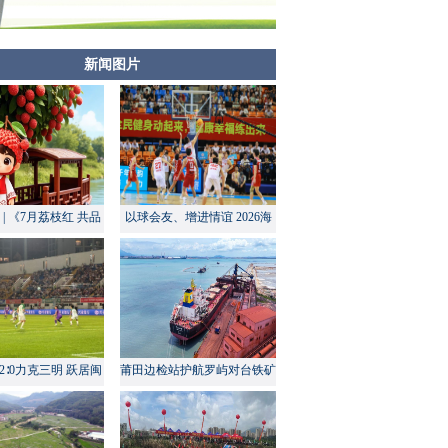
新闻图片
| 《7月荔枝红 共品
以球会友、增进情谊 2026海
莆田甜》
峡两岸大学生篮球赛在莆田开
幕
2∶0力克三明 跃居闽
莆田边检站护航罗屿对台铁矿
超积分榜第四
中转量同比增长超60%