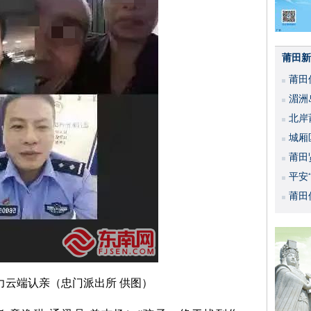
莆田新
莆田
湄洲
北岸
城厢
莆田
平安
活动
莆田
力云端认亲（忠门派出所 供图）