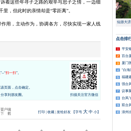
倾诉着这些年寻子之路的艰辛与思子之情，一边细
千里，但此时的亲情却是“零距离”。
仙游大济
带作用，主动作为，协调各方，尽快实现一家人线
点击排
平安
百台
厦门
“白
现
”--“
扫一扫
”。
福建
强台
览该页面，点击确定。
议事
，分享到朋友圈。
扫描关注官方微信
台风
双台
大
中
打印
|
收藏
|
发给好友
【字号
小
】
漳州