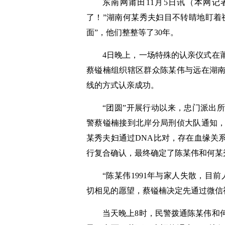
东南网莆田11月5日讯（本网记
了！”湖南何某秀夫妇目不转睛地盯着
面”，他们整整等了30年。
4日晚上，一场特殊的认亲仪式在
蔡镒楠组织辖区群众陈某伟与远在湖
线的方式认亲成功。
“团圆”开展行动以来，忠门派出
警蔡镒楠接到北岸分局刑侦大队通知
某秀夫妇通过DNA比对，存在血缘关
行复合确认，最终确定了陈某伟和何某
“陈某伟1991年与家人失散，目
切相见的愿望，蔡镒楠决定先通过微信
当天晚上8时，民警拨通陈某伟和