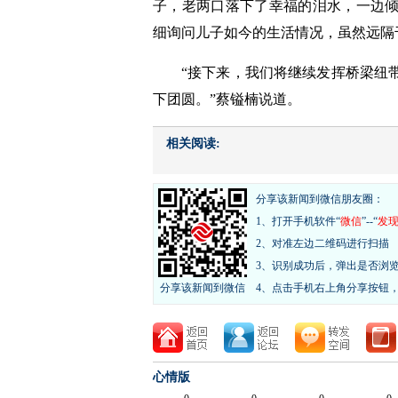
子，老两口落下了幸福的泪水，一边
细询问儿子如今的生活情况，虽然远隔
“接下来，我们将继续发挥桥梁纽
下团圆。”蔡镒楠说道。
相关阅读:
分享该新闻到微信朋友圈：
1、打开手机软件“
微信
”--“
发
2、对准左边二维码进行扫描
3、识别成功后，弹出是否浏
分享该新闻到微信
4、点击手机右上角分享按钮
心情版