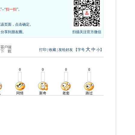
现
”--“
扫一扫
”。
览该页面，点击确定。
，分享到朋友圈。
扫描关注官方微信
大
中
打印
|
收藏
|
发给好友
【字号
小
】