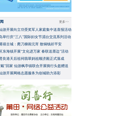
闻
更多>>
仙游开展向立功受奖军人家庭集中送喜报活动
岛举行庆“三八”国际妇女节湄台交流系列活动
莆禧古城：爬刀梯闹元宵 散铜钱祈平安
区东海镇开展“文化进万家 春联送厝边”活动
贤良港天后祖祠翡翠妈祖顺济殿正式落成
“戴”回家 仙游枫亭镇联合开展骑行头盔赠送
仙游开展网格志愿服务为创城助力添彩