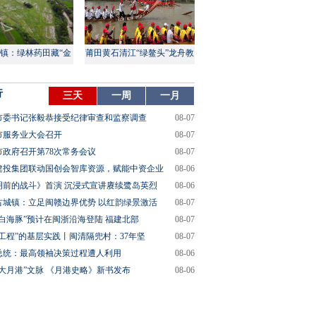
镇：绿林药田藏“金
莆田黄石清江“绿鳌头”龙舟教
山”
渡盛大上演
行
三天
一周
一月
市委书记张毅恭接受纪律审查和监察调查
08-07
市服务业大会召开
08-07
市政府召开第78次常务会议
08-07
建投集团联动国创会智库资源，赋能中资企业
08-06
明前的战斗》首演 沉浸式宣讲赓续鹭岛英烈
08-06
古城镇：立足闽赣边界优势 以红韵绿景激活
08-07
“白海豚”预计在闽浙沿海登陆 福建北部
08-07
垒工程”的基层实践丨闽清隔兜村：37年坚
08-07
总统：最高领袖决策过程遭人利用
08-06
“大月港”文脉 《月港史略》新书发布
08-06