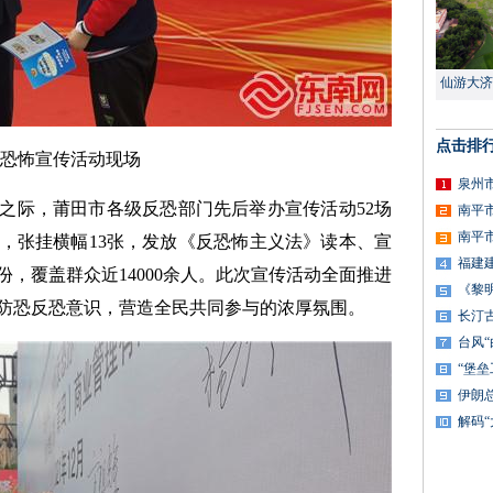
仙游大济
点击排
恐怖宣传活动现场
泉州
之际，莆田市各级反恐部门先后举办宣传活动52场
南平
南平
张，张挂横幅13张，发放《反恐怖主义法》读本、宣
福建
余份，覆盖群众近14000余人。此次宣传活动全面推进
《黎
防恐反恐意识，营造全民共同参与的浓厚氛围。
长汀
台风
“堡
伊朗
解码