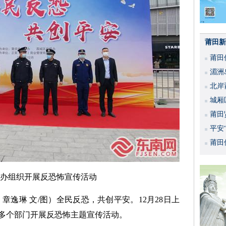
莆田新
莆田
湄洲
北岸
城厢
莆田
平安
活动
莆田
办组织开展反恐怖宣传活动
 章逸琳 文/图）全民反恐，共创平安。12月28日上
多个部门开展反恐怖主题宣传活动。