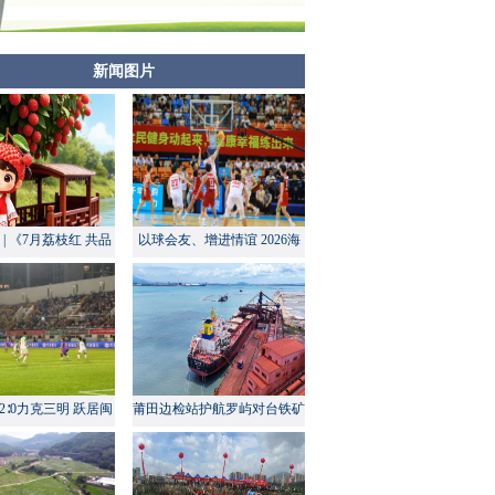
新闻图片
| 《7月荔枝红 共品
以球会友、增进情谊 2026海
莆田甜》
峡两岸大学生篮球赛在莆田开
幕
2∶0力克三明 跃居闽
莆田边检站护航罗屿对台铁矿
超积分榜第四
中转量同比增长超60%