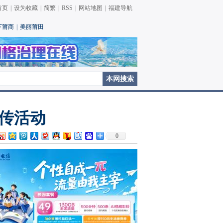
首页
|
设为收藏
|
简繁
|
RSS
|
网站地图
|
福建导航
下莆商
|
美丽莆田
宣传活动
0