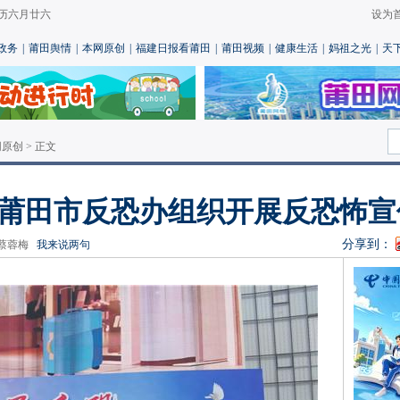
 农历六月廿六
设为
政务
|
莆田舆情
|
本网原创
|
福建日报看莆田
|
莆田视频
|
健康生活
|
妈祖之光
|
天
网原创
> 正文
 莆田市反恐办组织开展反恐怖
分享到：
辑：蔡蓉梅
我来说两句