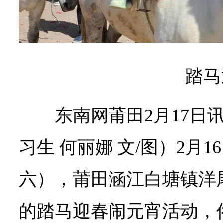
踏马
东南网莆田2月17日
习生 何丽娜 文/图）2月
六），莆田涵江白塘镇洋
的踏马迎春闹元宵活动，俗