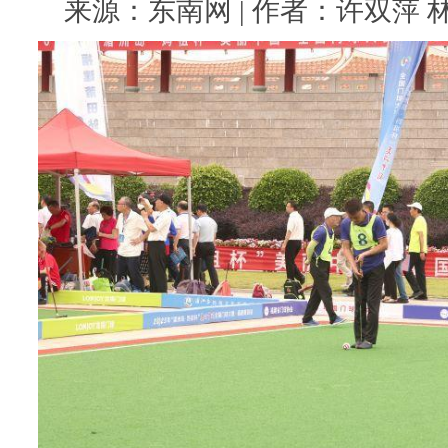
来源：东南网 | 作者：许双萍 林春盛