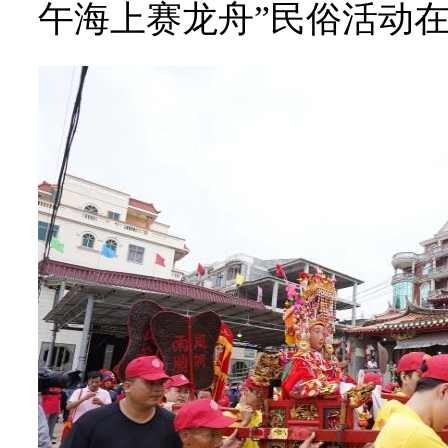
午海上赛龙舟”民俗活动