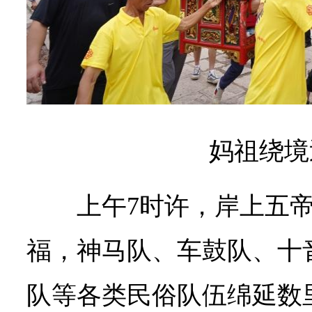
妈祖绕境
上午7时许，岸上五
福，神马队、车鼓队、十
队等各类民俗队伍绵延数