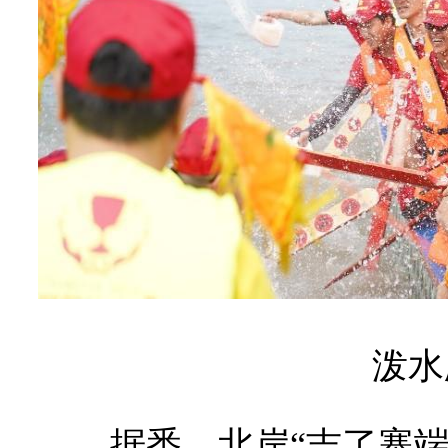
泼水
据悉，北岸“吉了寨