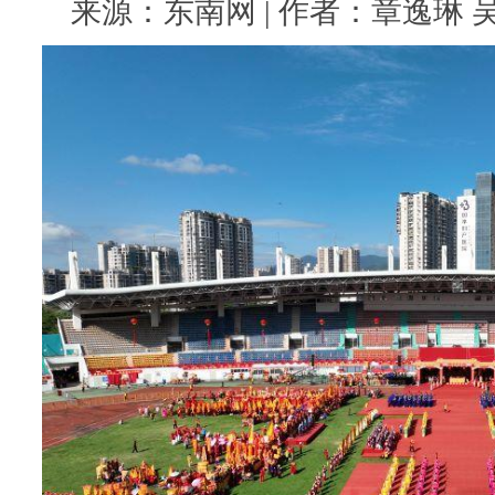
来源：东南网 | 作者：章逸琳 吴炳端