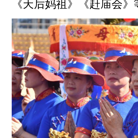
《天后妈祖》《赶庙会》