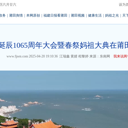
 农历六月廿六
设为
政务
|
莆田舆情
|
本网原创
|
福建日报看莆田
|
莆田视频
|
健康生活
|
妈祖之光
|
天
诞辰1065周年大会暨春祭妈祖大典在莆
www.fjsen.com
2025-04-20 19:10:36
江瑞鑫 黄婧 程黎婷
来源：东南网
我来说两