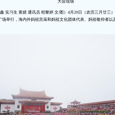
大会现场
鑫 实习生 黄婧 通讯员 程黎婷 文/图）4月20日（农历三月廿三
广场举行，海内外妈祖宫庙和妈祖文化团体代表、妈祖敬仰者以