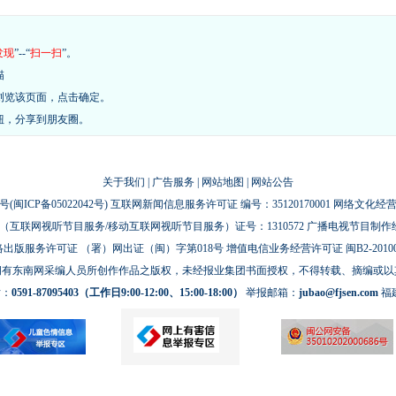
发现
”--“
扫一扫
”。
描
浏览该页面，点击确定。
钮，分享到朋友圈。
关于我们
|
广告服务
|
网站地图
|
网站公告
号(
闽ICP备05022042号
) 互联网新闻信息服务许可证 编号：35120170001 网络文化经营许
互联网视听节目服务/移动互联网视听节目服务）证号：1310572 广播电视节目制作
出版服务许可证 （署）网出证（闽）字第018号 增值电信业务经营许可证 闽B2-20100
拥有东南网采编人员所创作作品之版权，未经报业集团书面授权，不得转载、摘编或以
话：
0591-87095403（工作日9:00-12:00、15:00-18:00）
举报邮箱：
jubao@fjsen.com
福