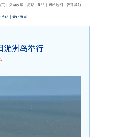
首页
|
设为收藏
|
简繁
|
RSS
|
网站地图
|
福建导航
下莆商
|
美丽莆田
田湄洲岛举行
句