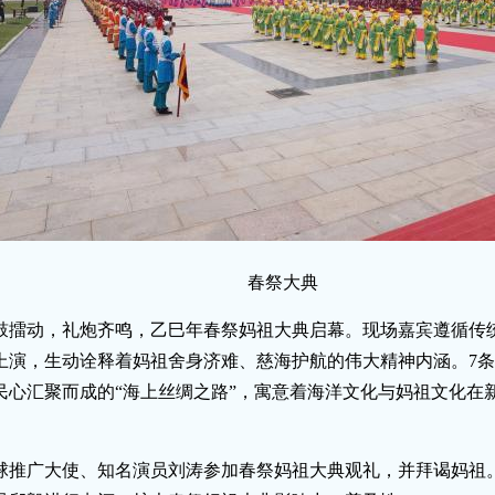
春祭大典
旌鼓擂动，礼炮齐鸣，乙巳年春祭妈祖大典启幕。现场嘉宾遵循传
上演，生动诠释着妈祖舍身济难、慈海护航的伟大精神内涵。7条
民心汇聚而成的“海上丝绸之路”，寓意着海洋文化与妈祖文化在
球推广大使、知名演员刘涛参加春祭妈祖大典观礼，并拜谒妈祖