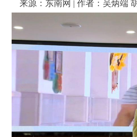
来源：东南网 | 作者：吴炳端 胡雨薇