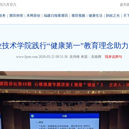
 农历六月廿六
设为
政务
|
莆田舆情
|
本网原创
|
福建日报看莆田
|
莆田视频
|
健康生活
|
妈祖之光
|
天
业技术学院践行“健康第一”教育理念助
www.fjsen.com
2026-05-21 09:51:36
吴伟锋
来源：东南网
我来说两句