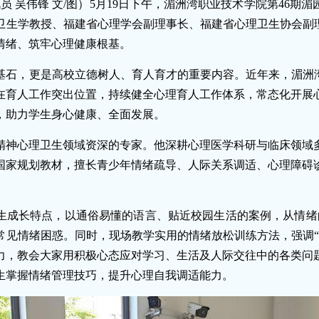
讯员 吴伟锋 文/图）5月19日下午，湄洲湾职业技术学院第46
卫生学教授、福建省心理学会副理事长、福建省心理卫生协会副理
情绪、筑牢心理健康根基。
基石，更是高校立德树人、育人育才的重要内容。近年来，湄洲湾
在育人工作突出位置，持续健全心理育人工作体系，常态化开展
，助力学生身心健康、全面发展。
精神心理卫生领域资深的专家。他深耕心理医学科研与临床领域多
国家规划教材，擅长青少年情绪疏导、人际关系调适、心理障碍
生成长特点，以通俗易懂的语言、贴近校园生活的案例，从情绪
常见情绪困惑。同时，现场教学实用的情绪放松训练方法，强调“
力，教会大家用积极心态应对学习、生活及人际交往中的各类问
生掌握情绪管理技巧，提升心理自我调适能力。