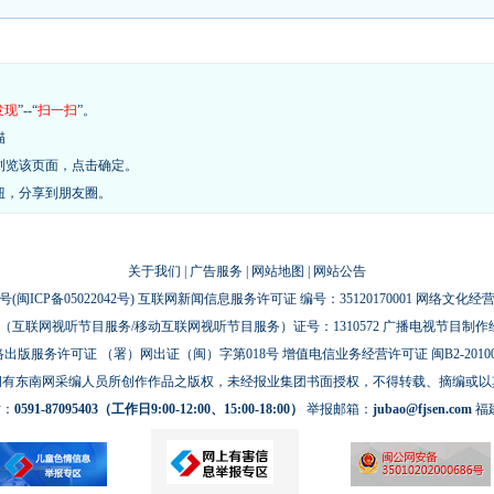
发现
”--“
扫一扫
”。
描
浏览该页面，点击确定。
钮，分享到朋友圈。
关于我们
|
广告服务
|
网站地图
|
网站公告
号(
闽ICP备05022042号
) 互联网新闻信息服务许可证 编号：35120170001 网络文化经营许
互联网视听节目服务/移动互联网视听节目服务）证号：1310572 广播电视节目制作
出版服务许可证 （署）网出证（闽）字第018号 增值电信业务经营许可证 闽B2-20100
拥有东南网采编人员所创作作品之版权，未经报业集团书面授权，不得转载、摘编或以
话：
0591-87095403（工作日9:00-12:00、15:00-18:00）
举报邮箱：
jubao@fjsen.com
福