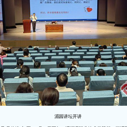
湄园讲坛开讲