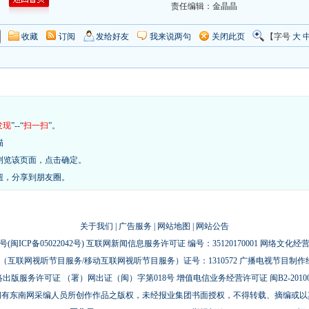
责任编辑：金晶晶
收藏
订阅
发给好友
我来说两句
关闭此页
【字号
大
发现
”--“
扫一扫
”。
描
浏览该页面，点击确定。
钮，分享到朋友圈。
关于我们
|
广告服务
|
网站地图
|
网站公告
号(
闽ICP备05022042号
) 互联网新闻信息服务许可证 编号：35120170001 网络文化经营许
互联网视听节目服务/移动互联网视听节目服务）证号：1310572 广播电视节目制作
出版服务许可证 （署）网出证（闽）字第018号 增值电信业务经营许可证 闽B2-20100
拥有东南网采编人员所创作作品之版权，未经报业集团书面授权，不得转载、摘编或以