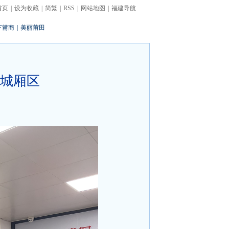
首页
|
设为收藏
|
简繁
|
RSS
|
网站地图
|
福建导航
下莆商
|
美丽莆田
城厢区