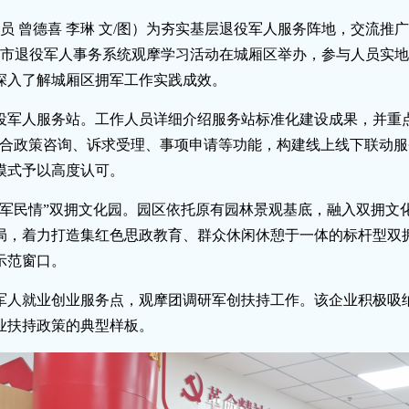
讯员 曾德喜 李琳 文/图）为夯实基层退役军人服务阵地，交流
莆田市退役军人事务系统观摩学习活动在城厢区举办，参与人员实
深入了解城厢区拥军工作实践成效。
役军人服务站。工作人员详细介绍服务站标准化建设成果，并重
整合政策咨询、诉求受理、事项申请等功能，构建线上线下联动
模式予以高度认可。
“军民情”双拥文化园。园区依托原有园林景观基底，融入双拥文化
局，着力打造集红色思政教育、群众休闲休憩于一体的标杆型双
示范窗口。
军人就业创业服务点，观摩团调研军创扶持工作。该企业积极吸
业扶持政策的典型样板。