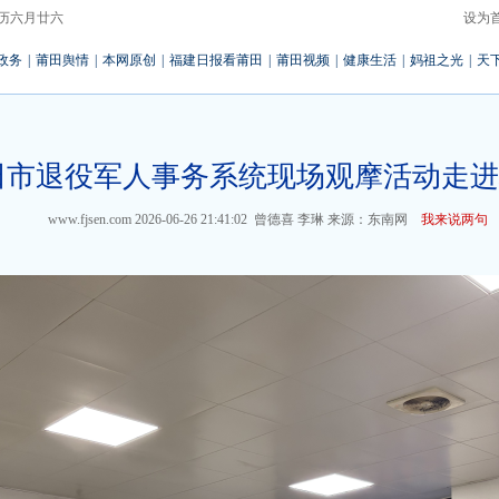
 农历六月廿六
设为
政务
|
莆田舆情
|
本网原创
|
福建日报看莆田
|
莆田视频
|
健康生活
|
妈祖之光
|
天
田市退役军人事务系统现场观摩活动走进
www.fjsen.com
2026-06-26 21:41:02
曾德喜 李琳
来源：东南网
我来说两句