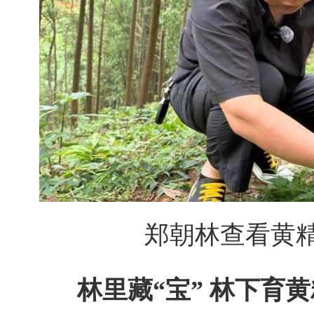
郑朝林查看黄
林里藏“宝” 林下育