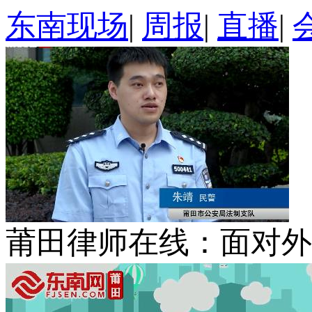
东南现场
|
周报
|
直播
|
莆田律师在线：面对外