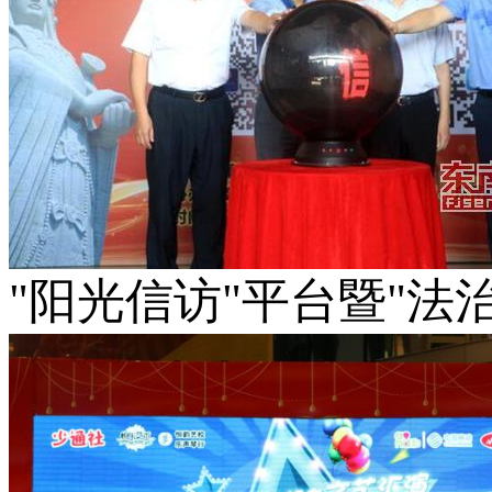
"阳光信访"平台暨"法