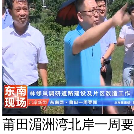
莆田湄洲湾北岸一周要闻