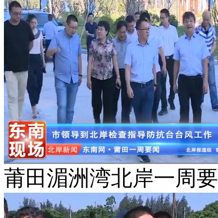
莆田湄洲湾北岸一周要闻