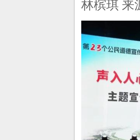
林槟琪 来