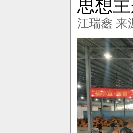
思想主
江瑞鑫 来