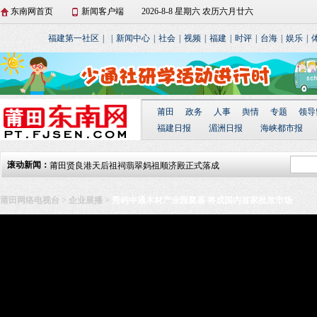
东南网首页
新闻客户端
2026-8-8 星期六 农历六月廿六
福建第一社区
|
|
新闻中心
|
社会
|
视频
|
福建
|
时评
|
台海
|
娱乐
|
莆田仙游开展向立功受奖军人家庭集中送喜报活
动
湄洲岛举行庆“三八”国际妇女节湄台交流系列活
莆田
政务
人事
舆情
专题
领导
动
北岸莆禧古城：爬刀梯闹元宵 散铜钱祈平安
福建日报
湄洲日报
海峡都市报
城厢区东海镇开展“文化进万家 春联送厝边”活动
滚动新闻：
莆田贤良港天后祖祠翡翠妈祖顺济殿正式落成
莆田网络电视台
>
企业展播
>
秀屿中通木材产业园奠基 将成国内首家批发市场