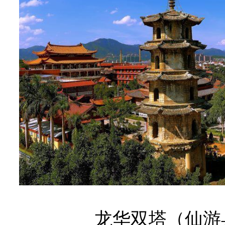
龙华双塔（仙游