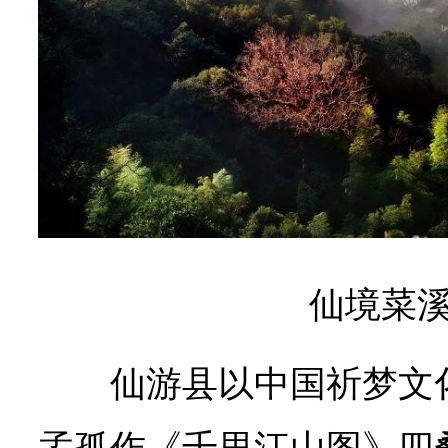
仙境菜溪
仙游县以中国祈梦文