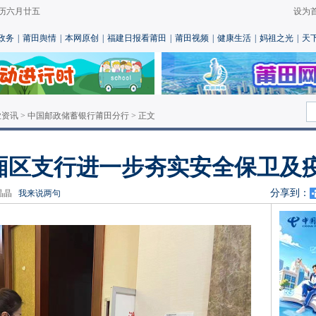
 农历六月廿五
设为
政务
|
莆田舆情
|
本网原创
|
福建日报看莆田
|
莆田视频
|
健康生活
|
妈祖之光
|
天
业资讯
>
中国邮政储蓄银行莆田分行
> 正文
厢区支行进一步夯实安全保卫及
分享到：
：金晶晶
我来说两句