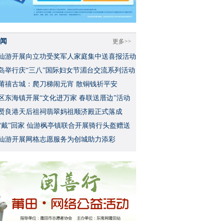
闻
更多>>
仙游开展向立功受奖军人家庭集中送喜报活动
岛举行庆“三八”国际妇女节湄台交流系列活动
莆禧古城：爬刀梯闹元宵 散铜钱祈平安
区东海镇开展“文化进万家 春联送厝边”活动
贤良港天后祖祠翡翠妈祖顺济殿正式落成
“戴”回家 仙游枫亭镇联合开展骑行头盔赠送
仙游开展网格志愿服务为创城助力添彩