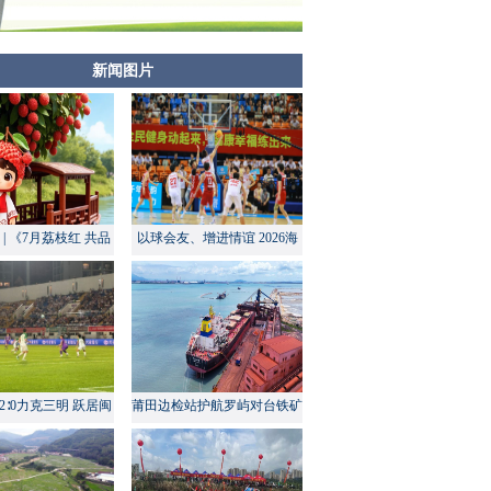
新闻图片
| 《7月荔枝红 共品
以球会友、增进情谊 2026海
莆田甜》
峡两岸大学生篮球赛在莆田开
幕
2∶0力克三明 跃居闽
莆田边检站护航罗屿对台铁矿
超积分榜第四
中转量同比增长超60%