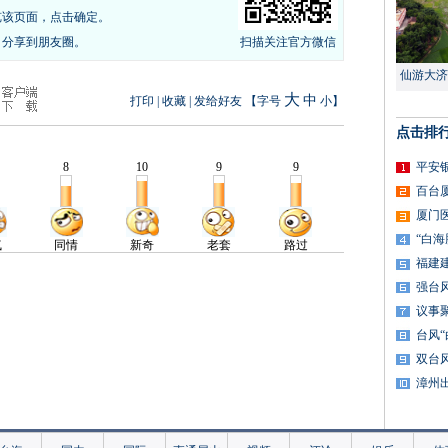
览该页面，点击确定。
，分享到朋友圈。
扫描关注官方微信
仙游大济
大
中
打印
|
收藏
|
发给好友
【字号
小
】
点击排
平安
百台
厦门
“白
福建
强台
议事
台风
双台
漳州