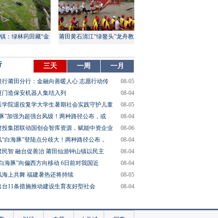
镇：绿林药田藏“金
莆田黄石清江“绿鳌头”龙舟教
山”
渡盛大上演
行
三天
一周
一月
银行莆田分行：金融向善暖人心 志愿行动传
08-05
厦门造保安机器人集结入列
08-04
医学院退役复学大学生暑期社会实践守护儿童
08-05
海豚”加强为超强台风级！两种路径公布，或
08-04
建投集团联动国创会智库资源，赋能中资企业
08-06
风“白海豚”登陆点分歧大！两种路径公布，
08-04
聚民智 融台促善治 莆田仙游钟山镇以民主
08-04
“白海豚”向偏西方向移动 6日前对我国近
08-04
风海上共舞 福建暑热还将持续
08-05
出台11条措施推动建设生育友好型社会
08-04