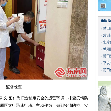
莆田新
莆田
湄洲
北岸
城厢
莆田
平安
活动
莆田
监督检查
曾铮 文/图）为打造稳定安全的运营环境，排查疫情防
厢区支行迅速行动、主动作为，做到疫情防控、安