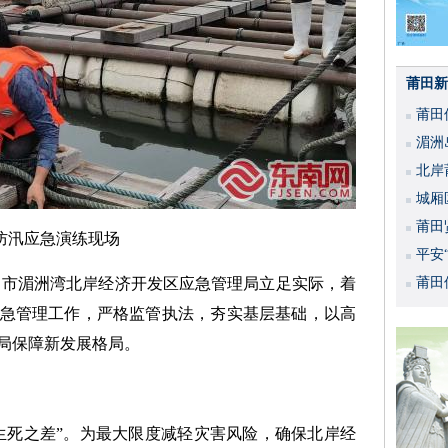
莆田新
莆田
湄洲
北岸
城厢
莆田
防汛应急演练现场
平安
莆田市湄洲湾北岸经济开发区应急管理局立足实际，着
活动
莆田
急管理工作，严格监管执法，夯实基层基础，以高
局保障新发展格局。
生死之差”。为最大限度减轻灾害风险，确保北岸经