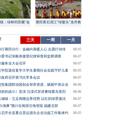
镇：绿林药田藏“金
莆田黄石清江“绿鳌头”龙舟教
山”
渡盛大上演
行
三天
一周
一月
银行莆田分行：金融向善暖人心 志愿行动传
08-05
市委书记张毅恭接受纪律审查和监察调查
08-07
市服务业大会召开
08-07
医学院退役复学大学生暑期社会实践守护儿童
08-05
市政府召开第78次常务会议
08-07
建投集团联动国创会智库资源，赋能中资企业
08-06
明前的战斗》首演 沉浸式宣讲赓续鹭岛英烈
08-06
古城镇：立足闽赣边界优势 以红韵绿景激活
08-07
“白海豚”预计在闽浙沿海登陆 福建北部
08-07
县召开全县重点货运源头企业治超工作集体约
08-05