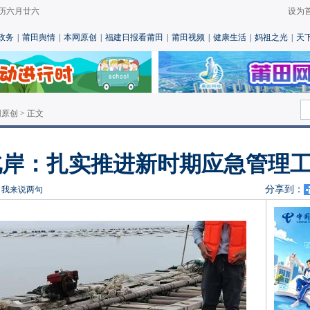
 农历六月廿六
设为
政务
|
莆田舆情
|
本网原创
|
福建日报看莆田
|
莆田视频
|
健康生活
|
妈祖之光
|
天
网原创
> 正文
 北岸：扎实推进新时期应急管理
分享到：
晶
我来说两句