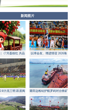
新闻图片
| 《7月荔枝红 共品
以球会友、增进情谊 2026海
莆田甜》
峡两岸大学生篮球赛在莆田开
幕
2∶0力克三明 跃居闽
莆田边检站护航罗屿对台铁矿
超积分榜第四
中转量同比增长超60%