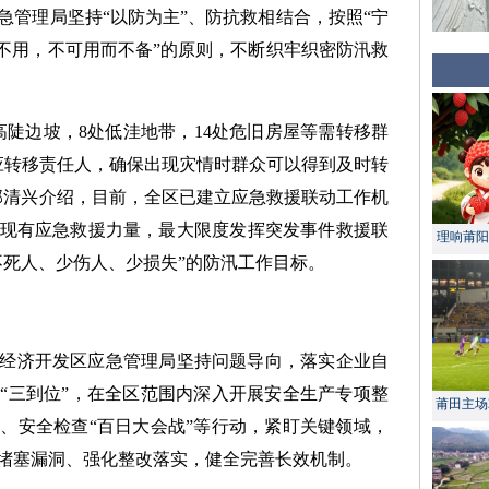
急管理局坚持“以防为主”、防抗救相结合，按照“宁
而不用，不可用而不备”的原则，不断织牢织密防汛救
高陡边坡，8处低洼地带，14处危旧房屋等需转移群
相应转移责任人，确保出现灾情时群众可以得到及时转
郭清兴介绍，目前，全区已建立应急救援联动工作机
现有应急救援力量，最大限度发挥突发事件救援联
理响莆阳 
不死人、少伤人、少损失”的防汛工作目标。
经济开发区应急管理局坚持问题导向，落实企业自
“三到位”，在全区范围内深入开展安全生产专项整
莆田主场
、安全检查“百日大会战”等行动，紧盯关键领域，
堵塞漏洞、强化整改落实，健全完善长效机制。