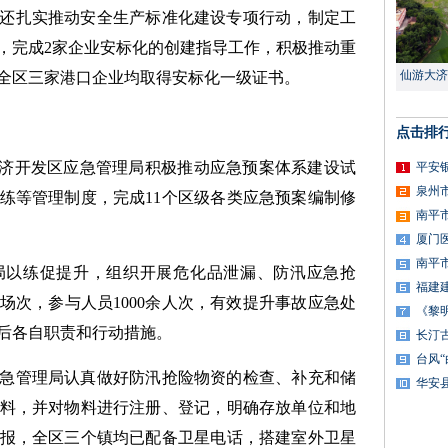
还扎实推动安全生产标准化建设专项行动，制定工
，完成2家企业安标化的创建指导工作，积极推动重
仙游大济
全区三家港口企业均取得安标化一级证书。
点击排
经济开发区应急管理局积极推动应急预案体系建设试
平安
泉州
练等管理制度，完成11个区级各类应急预案编制修
南平
厦门
南平
局以练促提升，组织开展危化品泄漏、防汛应急抢
福建
场次，参与人员1000余人次，有效提升事故应急处
《黎
后各自职责和行动措施。
长汀
台风
急管理局认真做好防汛抢险物资的检查、补充和储
华安
料，并对物料进行注册、登记，明确存放单位和地
报，全区三个镇均已配备卫星电话，搭建室外卫星