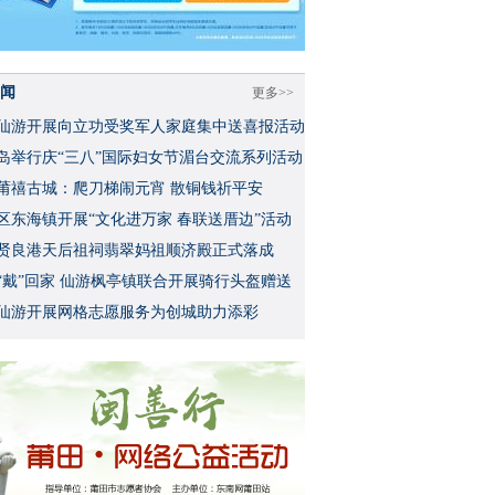
闻
更多>>
仙游开展向立功受奖军人家庭集中送喜报活动
岛举行庆“三八”国际妇女节湄台交流系列活动
莆禧古城：爬刀梯闹元宵 散铜钱祈平安
区东海镇开展“文化进万家 春联送厝边”活动
贤良港天后祖祠翡翠妈祖顺济殿正式落成
“戴”回家 仙游枫亭镇联合开展骑行头盔赠送
仙游开展网格志愿服务为创城助力添彩