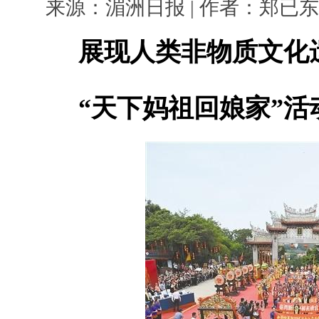
来源：湄洲日报 | 作者：郑已东 蔡昊
展现人类非物质文化
“天下妈祖回娘家”活