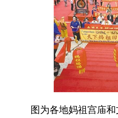
图为各地妈祖宫庙和