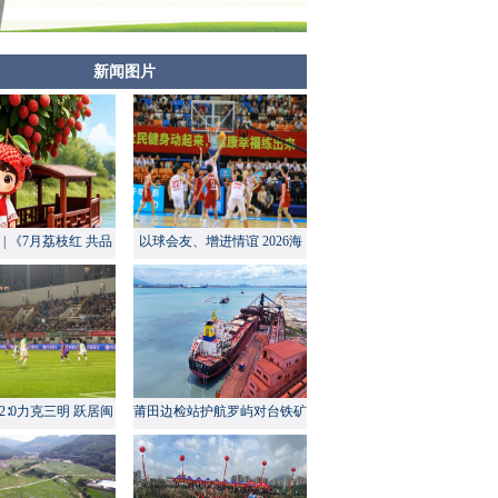
新闻图片
| 《7月荔枝红 共品
以球会友、增进情谊 2026海
莆田甜》
峡两岸大学生篮球赛在莆田开
幕
2∶0力克三明 跃居闽
莆田边检站护航罗屿对台铁矿
超积分榜第四
中转量同比增长超60%