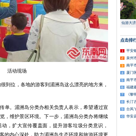
仙游大济
点击排
平安
泉州
南平
活动现场
厦门
南平
的很到位，各地的游客到湄洲岛这么漂亮的地方来，
福建
。
《黎
长汀
传单。湄洲岛分类办相关负责人表示，希望通过宣
台风
览，维护景区环境。下一步，湄洲岛分类办将继续
华安
活动，扩大宣传覆盖面，提升游客垃圾分类意识，
游客的内心深处，助力湄洲岛生态环境和旅游环境更