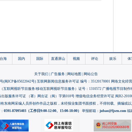
台海
国内
国际
直通屏山
视频
评论
娱乐
体
关于我们
|
广告服务
|
网站地图
|
网站公告
号(
闽ICP备05022042号
) 互联网新闻信息服务许可证 编号：35120170001 网络文化经营许
互联网视听节目服务/移动互联网视听节目服务）证号：1310572 广播电视节目制作
出版服务许可证 （署）网出证（闽）字第018号 增值电信业务经营许可证 闽B2-20100
拥有东南网采编人员所创作作品之版权，未经报业集团书面授权，不得转载、摘编或以
话：
0591-87095403（工作日9:00-12:00、15:00-18:00）
举报邮箱：
jubao@fjsen.com
福