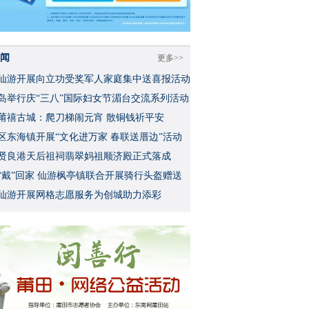
闻
更多>>
仙游开展向立功受奖军人家庭集中送喜报活动
岛举行庆“三八”国际妇女节湄台交流系列活动
莆禧古城：爬刀梯闹元宵 散铜钱祈平安
区东海镇开展“文化进万家 春联送厝边”活动
贤良港天后祖祠翡翠妈祖顺济殿正式落成
“戴”回家 仙游枫亭镇联合开展骑行头盔赠送
仙游开展网格志愿服务为创城助力添彩