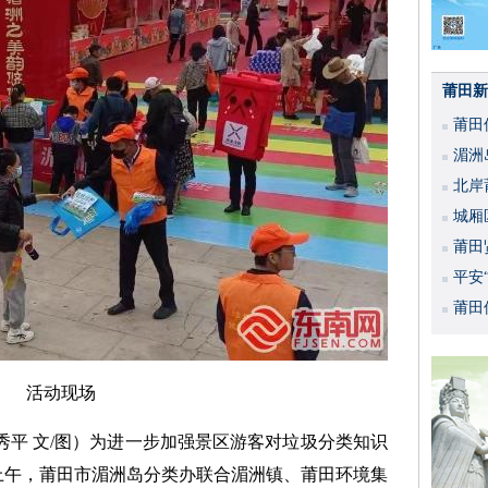
莆田新
莆田
湄洲
北岸
城厢
莆田
平安
活动
莆田
活动现场
黄秀平 文/图）为进一步加强景区游客对垃圾分类知识
日上午，莆田市湄洲岛分类办联合湄洲镇、莆田环境集