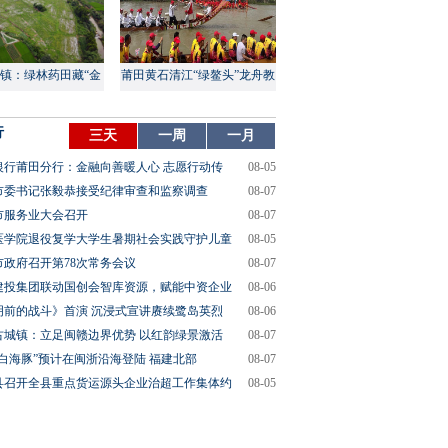
镇：绿林药田藏“金
莆田黄石清江“绿鳌头”龙舟教
山”
渡盛大上演
行
三天
一周
一月
银行莆田分行：金融向善暖人心 志愿行动传
08-05
市委书记张毅恭接受纪律审查和监察调查
08-07
市服务业大会召开
08-07
医学院退役复学大学生暑期社会实践守护儿童
08-05
市政府召开第78次常务会议
08-07
建投集团联动国创会智库资源，赋能中资企业
08-06
明前的战斗》首演 沉浸式宣讲赓续鹭岛英烈
08-06
古城镇：立足闽赣边界优势 以红韵绿景激活
08-07
“白海豚”预计在闽浙沿海登陆 福建北部
08-07
县召开全县重点货运源头企业治超工作集体约
08-05