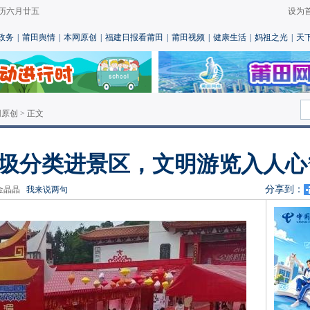
 农历六月廿五
设为
政务
|
莆田舆情
|
本网原创
|
福建日报看莆田
|
莆田视频
|
健康生活
|
妈祖之光
|
天
网原创
> 正文
垃圾分类进景区，文明游览入人心
分享到：
辑：金晶晶
我来说两句