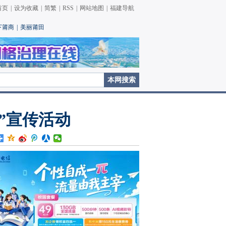
首页
|
设为收藏
|
简繁
|
RSS
|
网站地图
|
福建导航
下莆商
|
美丽莆田
”宣传活动