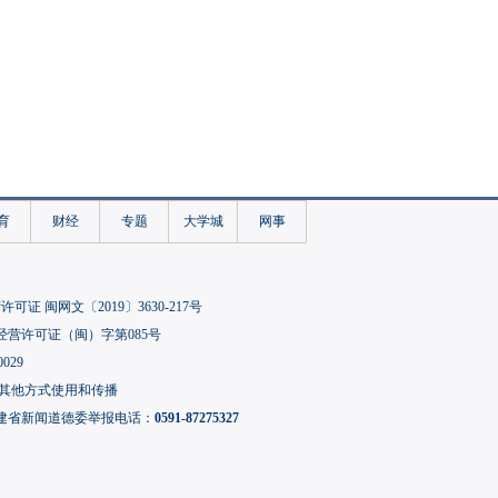
育
财经
专题
大学城
网事
可证 闽网文〔2019〕3630-217号
经营许可证（闽）字第085号
029
其他方式使用和传播
建省新闻道德委举报电话：
0591-87275327