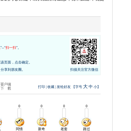
现
”--“
扫一扫
”。
览该页面，点击确定。
，分享到朋友圈。
扫描关注官方微信
大
中
打印
|
收藏
|
发给好友
【字号
小
】