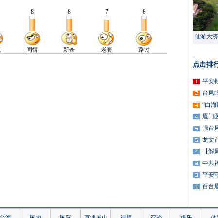
仙游大济
点击排
平安
台风
“白
厦门
强台
龙文
【解
中共
平安
百台
台海
国内
国际
直通屏山
视频
评论
娱乐
体