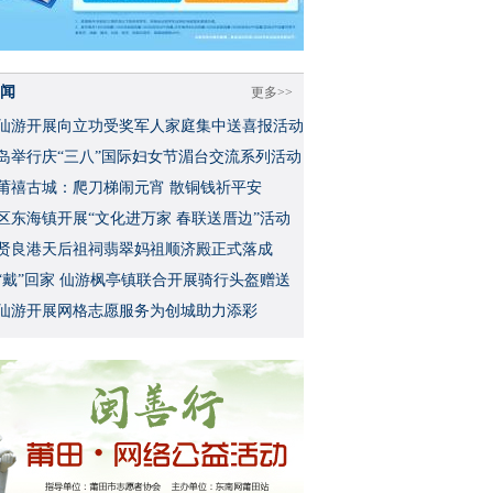
闻
更多>>
仙游开展向立功受奖军人家庭集中送喜报活动
岛举行庆“三八”国际妇女节湄台交流系列活动
莆禧古城：爬刀梯闹元宵 散铜钱祈平安
区东海镇开展“文化进万家 春联送厝边”活动
贤良港天后祖祠翡翠妈祖顺济殿正式落成
“戴”回家 仙游枫亭镇联合开展骑行头盔赠送
仙游开展网格志愿服务为创城助力添彩