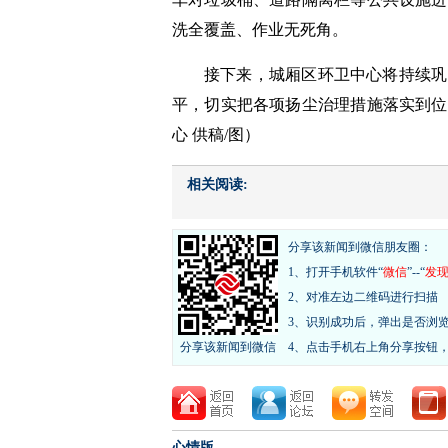
洗全覆盖、作业无死角。
接下来，城厢区环卫中心将持续巩
平，切实把各项扬尘治理措施落实到位
心 供稿/图）
相关阅读:
分享该新闻到微信朋友圈：
1、打开手机软件“
微信
”--“
发
2、对准左边二维码进行扫描
3、识别成功后，弹出是否浏
分享该新闻到微信
4、点击手机右上角分享按钮
心情版