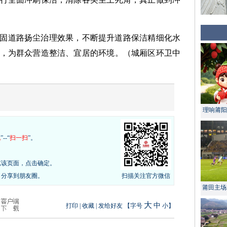
固道路扬尘治理效果，不断提升道路保洁精细化水
，为群众营造整洁、宜居的环境。（城厢区环卫中
理响莆阳 
现
”--“
扫一扫
”。
览该页面，点击确定。
，分享到朋友圈。
扫描关注官方微信
莆田主场
大
中
打印
|
收藏
|
发给好友
【字号
小
】