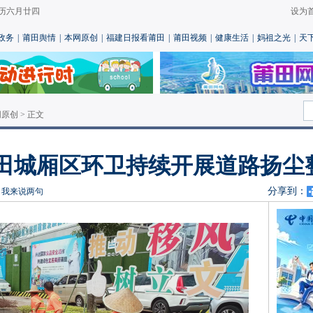
 农历六月廿四
设为
政务
|
莆田舆情
|
本网原创
|
福建日报看莆田
|
莆田视频
|
健康生活
|
妈祖之光
|
天
网原创
> 正文
莆田城厢区环卫持续开展道路扬尘
分享到：
晶
我来说两句