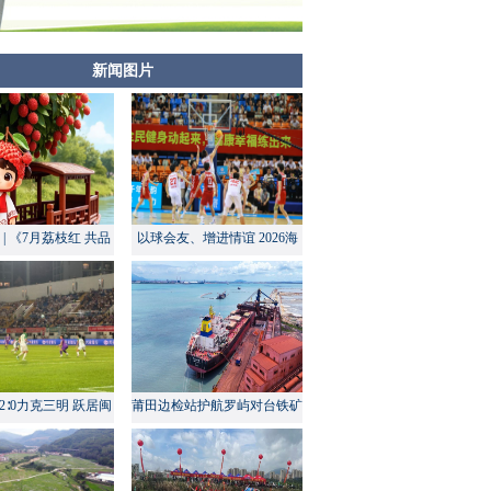
新闻图片
| 《7月荔枝红 共品
以球会友、增进情谊 2026海
莆田甜》
峡两岸大学生篮球赛在莆田开
幕
2∶0力克三明 跃居闽
莆田边检站护航罗屿对台铁矿
超积分榜第四
中转量同比增长超60%