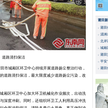
莆田新
莆田
湄洲
北岸
城厢
莆田
道路清扫保洁
平安
，莆田市城厢区环卫中心持续开展道路扬尘整治行动，
活动
莆田
的道路清扫保洁，最大限度减少道路扬尘污染，改
城厢区环卫中心加大环卫机械化作业频次，出动洗
与深度冲刷。同时，还组织环卫工人利用高压冲洗
行全面冲刷保洁，清除各类尘土死角，真正做到冲