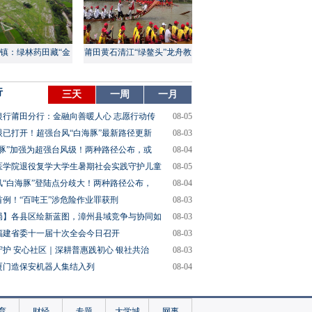
镇：绿林药田藏“金
莆田黄石清江“绿鳌头”龙舟教
山”
渡盛大上演
行
三天
一周
一月
银行莆田分行：金融向善暖人心 志愿行动传
08-05
眼已打开！超强台风“白海豚”最新路径更新
08-03
海豚”加强为超强台风级！两种路径公布，或
08-04
医学院退役复学大学生暑期社会实践守护儿童
08-05
风“白海豚”登陆点分歧大！两种路径公布，
08-04
首例！“百吨王”涉危险作业罪获刑
08-03
局】各县区绘新蓝图，漳州县域竞争与协同如
08-03
福建省委十一届十次全会今日召开
08-03
守护 安心社区｜深耕普惠践初心 银社共治
08-03
厦门造保安机器人集结入列
08-04
育
财经
专题
大学城
网事