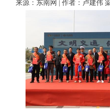
来源：东南网 | 作者：卢建伟 梁丽娥