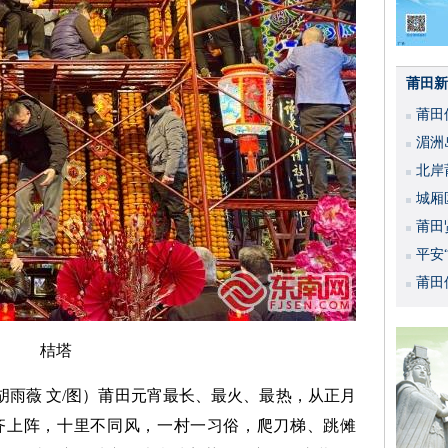
莆田新
莆田
湄洲
北岸
城厢
莆田
平安
活动
莆田
桔塔
 胡雨薇 文/图）莆田元宵最长、最火、最热，从正月
齐上阵，十里不同风，一村一习俗，爬刀梯、跳傩