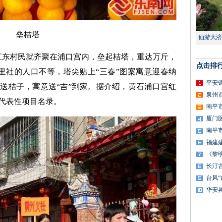
垒桔塔
仙游大济
，江东村民就齐聚在浦口宫内，垒起桔塔，重达万斤，
点击排
里社的人口不等，塔尖贴上“三春”图案寓意迎春纳
平安
送桔子，寓意送“吉”到家。据介绍，黄石浦口宫红
泉州
代表性项目名录。
南平
厦门
南平
福建
《黎
长汀
台风
华安