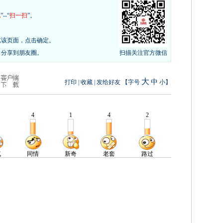
现
”--“
扫一扫
”。
览该页面，点击确定。
，分享到朋友圈。
扫描关注官方微信
大
中
打印
|
收藏
|
发给好友
【字号
小
】