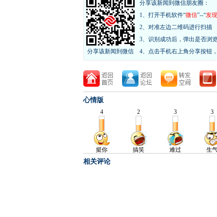
分享该新闻到微信朋友圈：
1、打开手机软件“
微信
”--“
发
2、对准左边二维码进行扫描
3、识别成功后，弹出是否浏
分享该新闻到微信
4、点击手机右上角分享按钮
心情版
相关评论