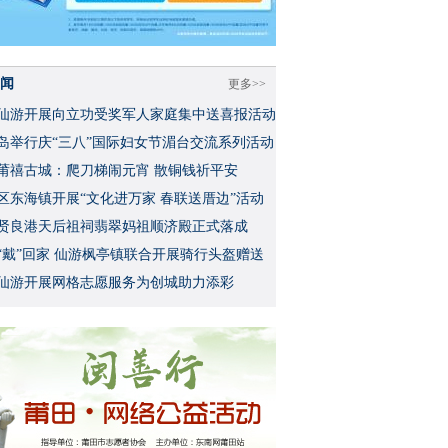
闻
更多>>
仙游开展向立功受奖军人家庭集中送喜报活动
岛举行庆“三八”国际妇女节湄台交流系列活动
莆禧古城：爬刀梯闹元宵 散铜钱祈平安
区东海镇开展“文化进万家 春联送厝边”活动
贤良港天后祖祠翡翠妈祖顺济殿正式落成
“戴”回家 仙游枫亭镇联合开展骑行头盔赠送
仙游开展网格志愿服务为创城助力添彩