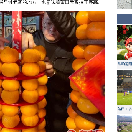
最早过元宵的地方，也意味着莆田元宵拉开序幕。
理响莆阳 
莆田主场