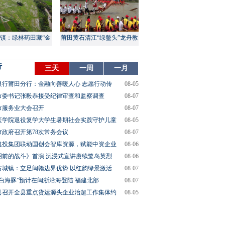
镇：绿林药田藏“金
莆田黄石清江“绿鳌头”龙舟教
山”
渡盛大上演
行
三天
一周
一月
银行莆田分行：金融向善暖人心 志愿行动传
08-05
市委书记张毅恭接受纪律审查和监察调查
08-07
市服务业大会召开
08-07
医学院退役复学大学生暑期社会实践守护儿童
08-05
市政府召开第78次常务会议
08-07
建投集团联动国创会智库资源，赋能中资企业
08-06
明前的战斗》首演 沉浸式宣讲赓续鹭岛英烈
08-06
古城镇：立足闽赣边界优势 以红韵绿景激活
08-07
“白海豚”预计在闽浙沿海登陆 福建北部
08-07
县召开全县重点货运源头企业治超工作集体约
08-05