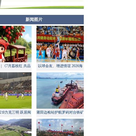
新闻图片
| 《7月荔枝红 共品
以球会友、增进情谊 2026海
莆田甜》
峡两岸大学生篮球赛在莆田开
幕
2∶0力克三明 跃居闽
莆田边检站护航罗屿对台铁矿
超积分榜第四
中转量同比增长超60%