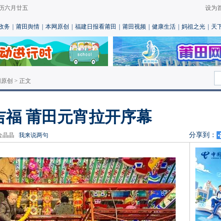
 农历六月廿五
设为
政务
|
莆田舆情
|
本网原创
|
福建日报看莆田
|
莆田视频
|
健康生活
|
妈祖之光
|
天
网原创
> 正文
吉福 莆田元宵拉开序幕
分享到：
辑：金晶晶
我来说两句