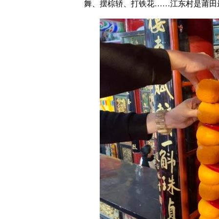
舞、摆棕轿、打铁花……江东村是莆田