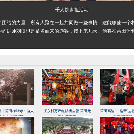
千人挑盘担活动
了团结的力量，所有人聚在一起共同做一些事情，这能够使一个
学的讲师刘博也是慕名而来的游客，接下来几天，他将在莆田体
层丨莆田梅峰寺：游人
江东村万斤红桔祈吉福 莆田元
莆田高速“一路帮”志
 赏古寺“梅”景
宵拉开序幕
春运“温暖模