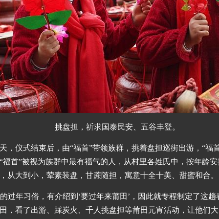
挑盘担，祈求国泰民安、五谷丰登。
天，仪式结束后，由“福首”带领族群，挑着盘担巡街出游，“福
“福首”被视为族群中最有福气的人，从村里各姓氏中，按年龄
，从大到小，荤素装盘，甘蔗随担，寓意十全十美、甜蜜和合。
莆田的过年习俗，有介绍到‘要过年来莆田’，因此就专程制定了这
田，看了出游、踩炭火、千人挑盘担等莆田元宵活动，让他们大