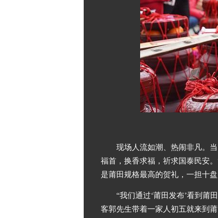
现场人流如潮、热闹非凡。当
福首，换香求福，祈求国泰民安。
是莆田规格最高的贺礼，一担十盘
“我们通过‘莆田发布’看到
客郭先生带着一家人初五就来到莆