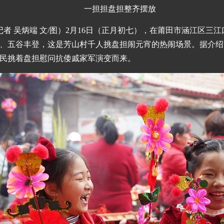
一担担盘担整齐摆放
记者 吴炳端 文/图）2月16日（正月初七），在莆田市涵江区
、五谷丰登，这是芳山村千人挑盘担闹元宵的热闹场景。据介绍，
民挑着盘担慰问抗倭戚家军演变而来。