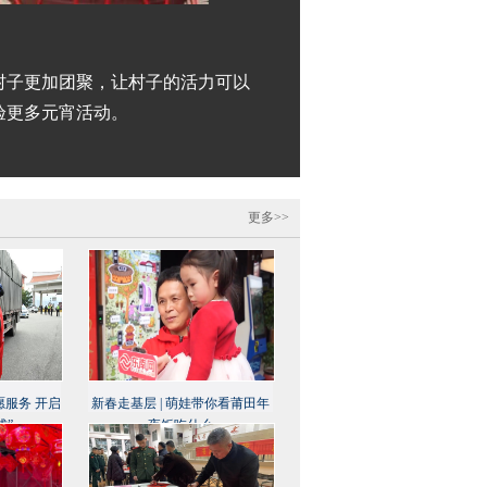
村子更加团聚，让村子的活力可以
验更多元宵活动。
更多>>
愿服务 开启
新春走基层 | 萌娃带你看莆田年
式”
夜饭吃什么