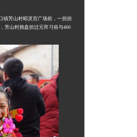
三江口镇芳山村昭灵宫广场前，一担担
芳山村挑盘担过元宵习俗与460