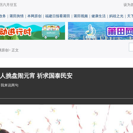
 农历六月廿五
设为
政务
|
莆田舆情
|
本网原创
|
福建日报看莆田
|
莆田视频
|
健康生活
|
妈祖之光
|
天
网原创
> 正文
人挑盘闹元宵 祈求国泰民安
晶
我来说两句