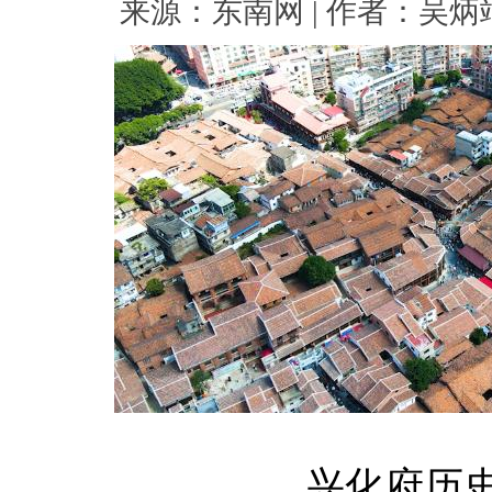
来源：东南网 | 作者：吴炳端 |
兴化府历