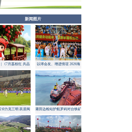
新闻图片
| 《7月荔枝红 共品
以球会友、增进情谊 2026海
莆田甜》
峡两岸大学生篮球赛在莆田开
幕
2∶0力克三明 跃居闽
莆田边检站护航罗屿对台铁矿
超积分榜第四
中转量同比增长超60%