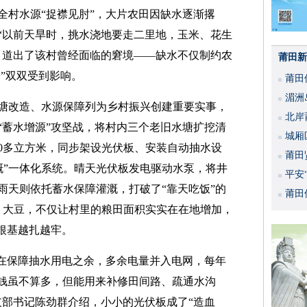
全村水源“捉襟见肘”，大片农田因缺水逐渐撂
“以前天旱时，挑水浇地要走二里地，玉米、花生
，道出了该村曾经面临的窘境——缺水不仅制约农
莆田新
子”双双受到影响。
莆田
湄洲
塘改造、水源保障列为乡村振兴创建重要实事，
北岸
“蓄水增源”攻坚战，将村内三个老旧水塘扩挖清
城厢
00多立方米，同步架设光伏板、安装自动抽水设
莆田
溉”一体化系统。晴天光伏板发电驱动水泵，将井
平安
雨天则依托蓄水保障灌溉，打破了“靠天吃饭”的
活动
莆田
瓜、大豆，不仅让村里的粮田面积实实在在地增加，
根基越扎越牢。
板在保障抽水用电之余，多余电量并入电网，每年
笔钱虽不算多，但能用来补修田间路、疏通水沟
支部书记陈劲群介绍，小小的光伏板成了“造血