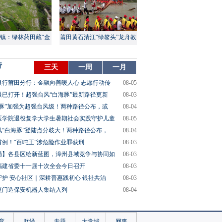
镇：绿林药田藏“金
莆田黄石清江“绿鳌头”龙舟教
山”
渡盛大上演
行
三天
一周
一月
银行莆田分行：金融向善暖人心 志愿行动传
08-05
眼已打开！超强台风“白海豚”最新路径更新
08-03
海豚”加强为超强台风级！两种路径公布，或
08-04
医学院退役复学大学生暑期社会实践守护儿童
08-05
风“白海豚”登陆点分歧大！两种路径公布，
08-04
首例！“百吨王”涉危险作业罪获刑
08-03
局】各县区绘新蓝图，漳州县域竞争与协同如
08-03
福建省委十一届十次全会今日召开
08-03
守护 安心社区｜深耕普惠践初心 银社共治
08-03
厦门造保安机器人集结入列
08-04
育
财经
专题
大学城
网事