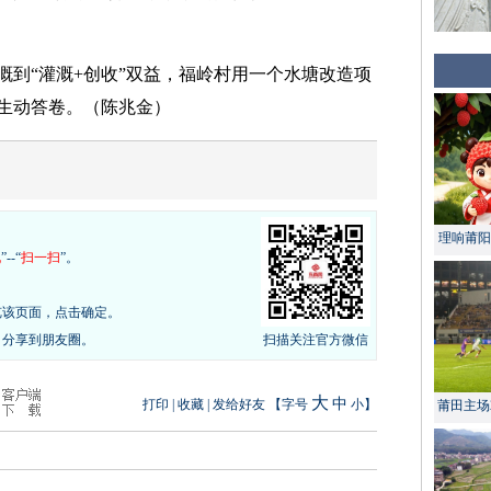
溉到“灌溉+创收”双益，福岭村用一个水塘改造项
生动答卷。（陈兆金）
理响莆阳 
现
”--“
扫一扫
”。
览该页面，点击确定。
，分享到朋友圈。
扫描关注官方微信
大
中
打印
|
收藏
|
发给好友
【字号
小
】
莆田主场