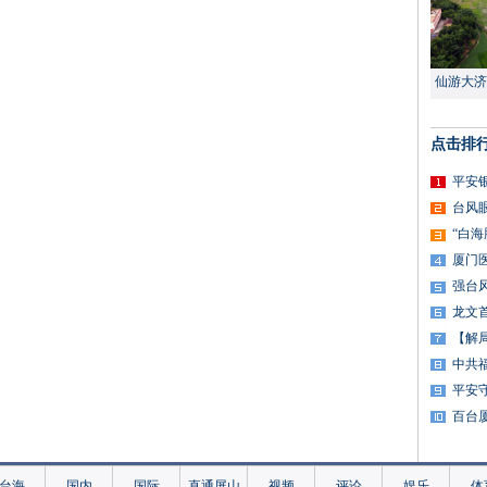
仙游大济
点击排
平安
台风
“白
厦门
强台
龙文
【解
中共
平安
百台
台海
国内
国际
直通屏山
视频
评论
娱乐
体