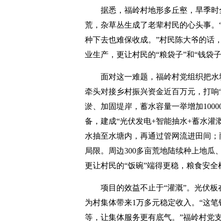
据悉，福岭村地形多丘壑，旱季时
荒，杂草丛生成了老辈村民的心头事。
种下去也难保收成。”村民陈大爷的话
业生产，更让村民的“粮袋子”和“钱袋
面对这一难题，福岭村党组织把水
牵头对接乡村振兴资金近百万元，打响
淤、加固堤岸，蓄水容量一举增加100
备，建成“光伏发电+智能抽水+蓄水灌
水抽至水塘内，再通过管网流进田间；
局限。周边300多亩荒地陆续种上地
更让村民的“饭碗”端得更稳，粮食安全
项目的效益不止于“灌溉”。光伏
为村集体带来1万多元稳定收入。“这
等，让集体服务更有底气。”福岭村党