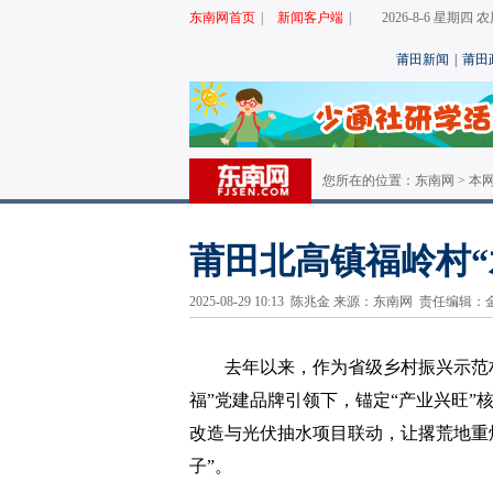
东南网首页
|
新闻客户端
|
2026-8-6 星期四
莆田新闻
|
莆田
您所在的位置：
东南网
>
本
莆田北高镇福岭村“
2025-08-29 10:13 陈兆金 来源：东南网 责任编
去年以来，作为省级乡村振兴示范
福”党建品牌引领下，锚定“产业兴旺”
改造与光伏抽水项目联动，让撂荒地重焕
子”。