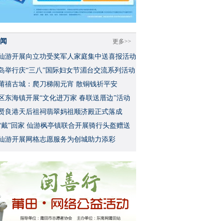
闻
更多>>
仙游开展向立功受奖军人家庭集中送喜报活动
岛举行庆“三八”国际妇女节湄台交流系列活动
莆禧古城：爬刀梯闹元宵 散铜钱祈平安
区东海镇开展“文化进万家 春联送厝边”活动
贤良港天后祖祠翡翠妈祖顺济殿正式落成
“戴”回家 仙游枫亭镇联合开展骑行头盔赠送
仙游开展网格志愿服务为创城助力添彩