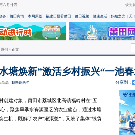
 农历六月廿四
设为
政务
|
莆田舆情
|
本网原创
|
福建日报看莆田
|
莆田视频
|
健康生活
|
妈祖之光
|
天
网原创
> 正文
水塘焕新”激活乡村振兴“一池春
分享到：
辑：金晶晶
我来说两句
村创建对象，莆田市荔城区北高镇福岭村在“五
核心，聚焦旱季水资源匮乏的农业痛点，通过水塘
生机，既解了农户“灌溉愁”，又鼓了集体“钱袋