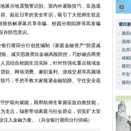
观地展示地震预警识别、室内外避险技巧、应急逃
内容、贴近日常的安全常识，吸引了大批师生驻足
细致拆解屏幕共享诈骗、校园分期陷阱等高发骗
莆田新
反诈防范意识。
莆田
湄洲
业银行莆田分行创意编制《家庭金融资产“防震减
北岸
避险、减灾思路类比金融风险防控，巧妙融合两类
城厢
讲人员结合校园生活实际，针对性强化重点领域金
莆田
学贷款、网络消费、兼职返利、游戏交易等高频场
平安
对技巧，手把手教大家规避金融陷阱、守住安全底
活动
莆田
融守护双向赋能，既帮助师生掌握应急自救技能，
教为支点，辐射带动家庭与社会群众，切实扩大安
设注入金融力量。（兴业银行莆田分行供稿）