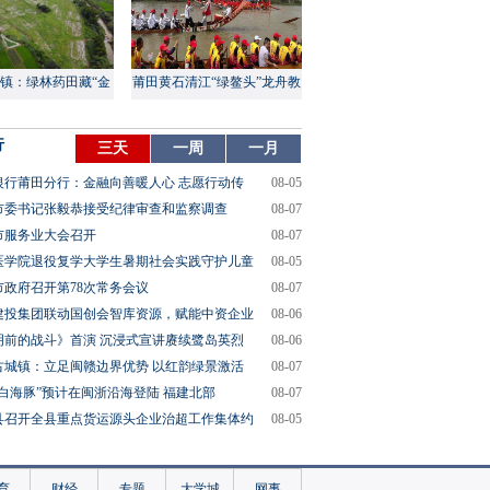
镇：绿林药田藏“金
莆田黄石清江“绿鳌头”龙舟教
山”
渡盛大上演
行
三天
一周
一月
银行莆田分行：金融向善暖人心 志愿行动传
08-05
市委书记张毅恭接受纪律审查和监察调查
08-07
市服务业大会召开
08-07
医学院退役复学大学生暑期社会实践守护儿童
08-05
市政府召开第78次常务会议
08-07
建投集团联动国创会智库资源，赋能中资企业
08-06
明前的战斗》首演 沉浸式宣讲赓续鹭岛英烈
08-06
古城镇：立足闽赣边界优势 以红韵绿景激活
08-07
“白海豚”预计在闽浙沿海登陆 福建北部
08-07
县召开全县重点货运源头企业治超工作集体约
08-05
育
财经
专题
大学城
网事