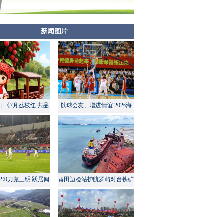
新闻图片
| 《7月荔枝红 共品
以球会友、增进情谊 2026海
莆田甜》
峡两岸大学生篮球赛在莆田开
幕
2∶0力克三明 跃居闽
莆田边检站护航罗屿对台铁矿
超积分榜第四
中转量同比增长超60%