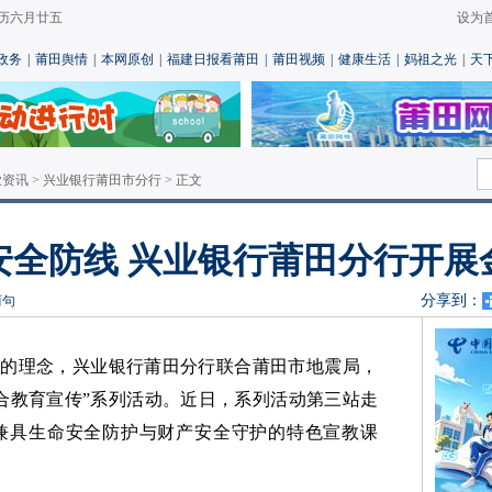
 农历六月廿五
设为
政务
|
莆田舆情
|
本网原创
|
福建日报看莆田
|
莆田视频
|
健康生活
|
妈祖之光
|
天
业资讯
>
兴业银行莆田市分行
> 正文
安全防线 兴业银行莆田分行开展
分享到：
两句
”的理念，兴业银行莆田分行联合莆田市地震局，
合教育宣传”系列活动。近日，系列活动第三站走
兼具生命安全防护与财产安全守护的特色宣教课