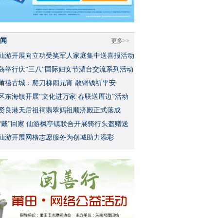
闻
更多>>
仙游开展向立功受奖军人家庭集中送喜报活动
岛举行庆“三八”国际妇女节湄台交流系列活动
莆禧古城：爬刀梯闹元宵 散铜钱祈平安
区东海镇开展“文化进万家 春联送厝边”活动
贤良港天后祖祠翡翠妈祖顺济殿正式落成
“戴”回家 仙游枫亭镇联合开展骑行头盔赠送
仙游开展网格志愿服务为创城助力添彩