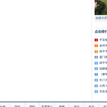
仙游大济
点击排
平安
泉州
南平
厦门
南平
福建
《黎
长汀
台风
华安
台海
国内
国际
直通屏山
视频
评论
娱乐
体