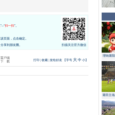
现
”--“
扫一扫
”。
览该页面，点击确定。
，分享到朋友圈。
扫描关注官方微信
理响莆阳 
大
中
打印
|
收藏
|
发给好友
【字号
小
】
莆田主场