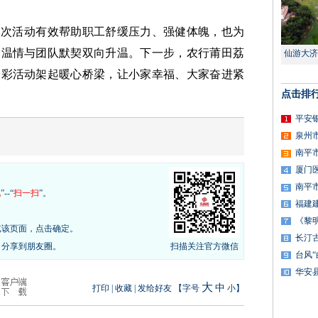
本次活动有效帮助职工舒缓压力、强健体魄，也为
庭温情与团队默契双向升温。下一步，农行莆田荔
仙游大济
多彩活动架起暖心桥梁，让小家幸福、大家奋进紧
点击排
平安
泉州
南平
厦门
南平
现
”--“
扫一扫
”。
福建
《黎
览该页面，点击确定。
长汀
，分享到朋友圈。
扫描关注官方微信
台风
华安
大
中
打印
|
收藏
|
发给好友
【字号
小
】