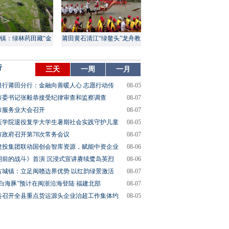
镇：绿林药田藏“金
莆田黄石清江“绿鳌头”龙舟教
山”
渡盛大上演
行
三天
一周
一月
银行莆田分行：金融向善暖人心 志愿行动传
08-05
市委书记张毅恭接受纪律审查和监察调查
08-07
市服务业大会召开
08-07
医学院退役复学大学生暑期社会实践守护儿童
08-05
市政府召开第78次常务会议
08-07
建投集团联动国创会智库资源，赋能中资企业
08-06
明前的战斗》首演 沉浸式宣讲赓续鹭岛英烈
08-06
古城镇：立足闽赣边界优势 以红韵绿景激活
08-07
“白海豚”预计在闽浙沿海登陆 福建北部
08-07
县召开全县重点货运源头企业治超工作集体约
08-05