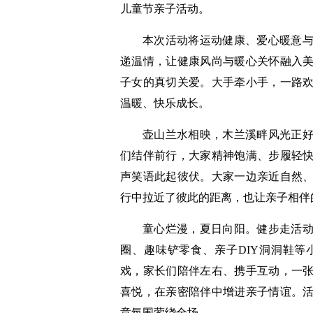
儿童节亲子活动。
本次活动将运动健康、爱心暖意
递温情，让健康风尚与暖心关怀融入
子女的真切关爱。大手牵小手，一路
温暖、快乐成长。
壶山兰水相映，木兰溪畔风光正
们结伴前行，大家精神饱满、步履轻
声笑语此起彼伏。大家一边亲近自然
行中拉近了彼此的距离，也让亲子相伴
童心烂漫，夏日向阳。健步走活
圈、趣味铲零食、亲子DIY洞洞鞋
戏，家长们陪伴左右、携手互动，一
喜悦，在亲密陪伴中增进亲子情谊。
意氛围萦绕全场。