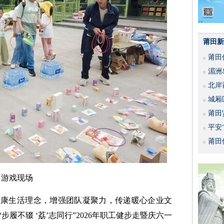
莆田新
莆田
湄洲
北岸
城厢
莆田
平安
活动
莆田
游戏现场
健康生活理念，增强团队凝聚力，传递暖心企业文
履不辍 ‘荔’志同行”2026年职工健步走暨庆六一