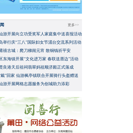
闻
更多>>
仙游开展向立功受奖军人家庭集中送喜报活动
岛举行庆“三八”国际妇女节湄台交流系列活动
莆禧古城：爬刀梯闹元宵 散铜钱祈平安
区东海镇开展“文化进万家 春联送厝边”活动
贤良港天后祖祠翡翠妈祖顺济殿正式落成
“戴”回家 仙游枫亭镇联合开展骑行头盔赠送
仙游开展网格志愿服务为创城助力添彩