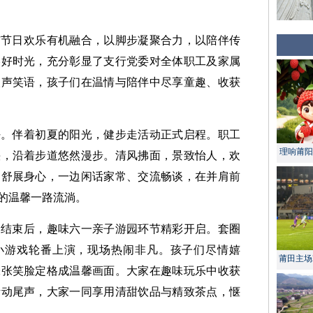
与节日欢乐有机融合，以脚步凝聚合力，以陪伴传
美好时光，充分彰显了支行党委对全体职工及家属
欢声笑语，孩子们在温情与陪伴中尽享童趣、收获
好。伴着初夏的阳光，健步走活动正式启程。职工
理响莆阳 
快，沿着步道悠然漫步。清风拂面，景致怡人，欢
、舒展身心，一边闲话家常、交流畅谈，在并肩前
的温馨一路流淌。
动结束后，趣味六一亲子游园环节精彩开启。套圈
等小游戏轮番上演，现场热闹非凡。孩子们尽情嬉
莆田主场
张张笑脸定格成温馨画面。大家在趣味玩乐中收获
活动尾声，大家一同享用清甜饮品与精致茶点，惬