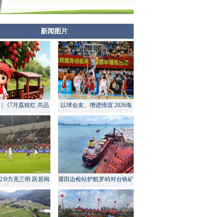
新闻图片
| 《7月荔枝红 共品
以球会友、增进情谊 2026海
莆田甜》
峡两岸大学生篮球赛在莆田开
幕
2∶0力克三明 跃居闽
莆田边检站护航罗屿对台铁矿
超积分榜第四
中转量同比增长超60%