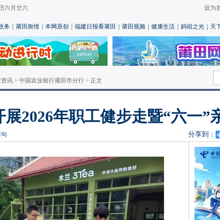
 农历六月廿六
设为
政务
|
莆田舆情
|
本网原创
|
福建日报看莆田
|
莆田视频
|
健康生活
|
妈祖之光
|
天
业资讯
>
中国农业银行莆田市分行
> 正文
展2026年职工健步走暨“六一”
分享到：
两句