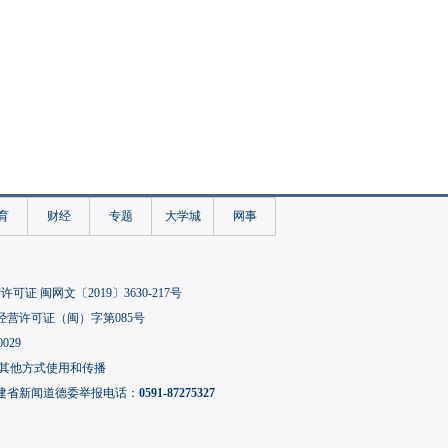
育
财经
专题
大学城
网事
可证 闽网文〔2019〕3630-217号
经营许可证（闽）字第085号
029
其他方式使用和传播
建省新闻道德委举报电话：
0591-87275327