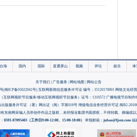
台海
国内
国际
直通屏山
视频
评论
娱乐
体
关于我们
|
广告服务
|
网站地图
|
网站公告
号(
闽ICP备05022042号
) 互联网新闻信息服务许可证 编号：35120170001 网络文化经营许
互联网视听节目服务/移动互联网视听节目服务）证号：1310572 广播电视节目制作
出版服务许可证 （署）网出证（闽）字第018号 增值电信业务经营许可证 闽B2-20100
拥有东南网采编人员所创作作品之版权，未经报业集团书面授权，不得转载、摘编或以
话：
0591-87095403（工作日9:00-12:00、15:00-18:00）
举报邮箱：
jubao@fjsen.com
福