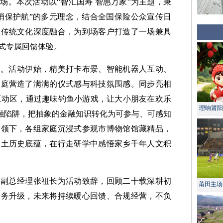
场。本次活动以“智汇国寿 智惠万家”为主题，秉
消保护航”的多元理念，结合全国保险公众宣传日
阳传统文化深度融合，为到场客户打造了一场兼具
式专属回馈体验。
然。活动伊始，精美打卡布景、智能机器人互动、
家庭营造了满满的仪式感与科技氛围感。同步亮相
骗互动区，通过趣味钓鱼小游戏，让大小朋友在欢乐
理响莆阳 
金融陷阱，把抽象的金融知识转化为可参与、可感知
带领下，各组家庭沉浸式参观市博物馆馆藏精品，
本土历史底蕴，在行走研学中感悟家乡千年人文积
司副总经理张祖长为活动致辞，回顾二十载深耕初
莆田主场
服务升级，未来将持续暖心回馈、合规经营，不负