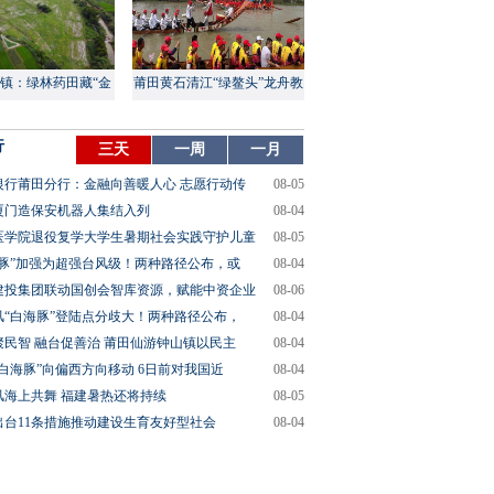
镇：绿林药田藏“金
莆田黄石清江“绿鳌头”龙舟教
山”
渡盛大上演
行
三天
一周
一月
银行莆田分行：金融向善暖人心 志愿行动传
08-05
厦门造保安机器人集结入列
08-04
医学院退役复学大学生暑期社会实践守护儿童
08-05
海豚”加强为超强台风级！两种路径公布，或
08-04
建投集团联动国创会智库资源，赋能中资企业
08-06
风“白海豚”登陆点分歧大！两种路径公布，
08-04
聚民智 融台促善治 莆田仙游钟山镇以民主
08-04
“白海豚”向偏西方向移动 6日前对我国近
08-04
风海上共舞 福建暑热还将持续
08-05
出台11条措施推动建设生育友好型社会
08-04