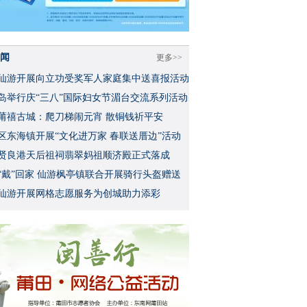
闻
更多>>
仙游开展向立功受奖军人家庭集中送喜报活动
岛举行庆“三八”国际妇女节湄台交流系列活动
莆禧古城：爬刀梯闹元宵 散铜钱祈平安
区东海镇开展“文化进万家 春联送厝边”活动
贤良港天后祖祠翡翠妈祖顺济殿正式落成
“戴”回家 仙游枫亭镇联合开展骑行头盔赠送
仙游开展网格志愿服务为创城助力添彩