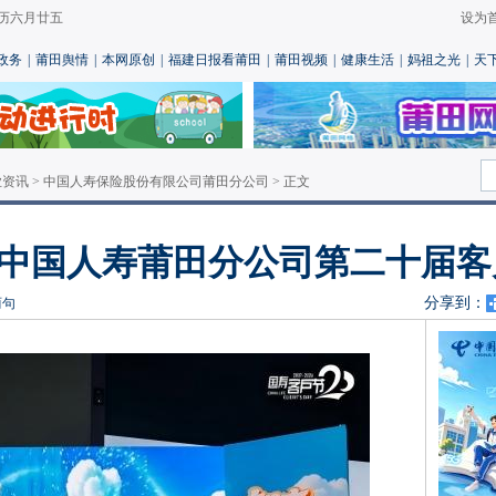
 农历六月廿五
设为
政务
|
莆田舆情
|
本网原创
|
福建日报看莆田
|
莆田视频
|
健康生活
|
妈祖之光
|
天
业资讯
>
中国人寿保险股份有限公司莆田分公司
> 正文
 中国人寿莆田分公司第二十届
分享到：
两句