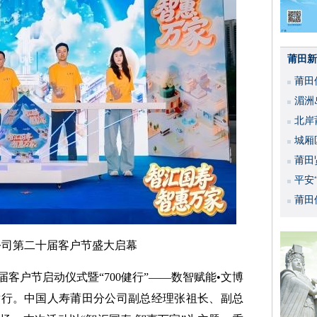
莆田新
莆田
湄洲
北岸
城厢
莆田
平安
活动
莆田
公司第二十届客户节盛大启幕
客户节启动仪式暨“700健行”——数智赋能•文博
举行。中国人寿莆田分公司副总经理张祖长、副总