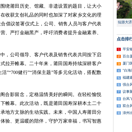
，围绕莆田历史、馆藏、非遗设置的题目，让大小
，在收获文创礼品的同时也加深了对家乡文化的理
仙游大济
”联合倡议签署仪式上，公司、销售人员与客户代表
经营、严打金融黑产，呼吁消费者提升金融素养、
点击排
平安
数中，公司领导、客户代表及销售代表共同按下启
百台
正式拉开帷幕。二十年来，莆田国寿持续深耕客户
厦门
“白
活”“700健行”“消保主题”等多元化活动，搭配数
福建
强台
议事
元阁合影留念，定格温情美好的瞬间。在轻松愉悦
台风
落下帷幕。此次活动，既是莆田国寿深耕本土二十
双台
传承地方文脉的生动实践。未来，中国人寿莆田分
漳州
的体验、更温暖的陪伴，守护万家幸福，书写智惠