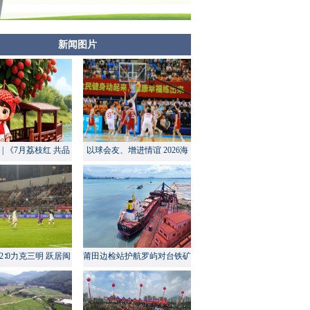
新闻图片
| 《7月荔枝红 共品
以球会友、增进情谊 2026海
莆田甜》
峡两岸大学生篮球赛在莆田开
幕
2∶0力克三明 跃居闽
莆田边检站护航罗屿对台铁矿
超积分榜第四
中转量同比增长超60%