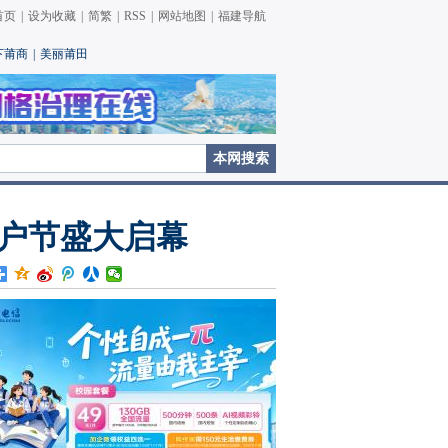
首页
|
设为收藏
|
简繁
|
RSS
|
网站地图
|
福建导航
下莆商
|
美丽莆田
客户节盛大启幕