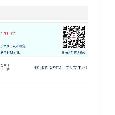
现
”--“
扫一扫
”。
览该页面，点击确定。
，分享到朋友圈。
扫描关注官方微信
大
中
打印
|
收藏
|
发给好友
【字号
小
】