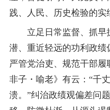
践、人民、历史检验的实
立足日常监督、抓早
潜、重近轻远的功利政绩
严管党治吏、规范干部履
非子・喻老》有云：“千
溃。”纠治政绩观偏差问