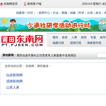
东南网首页
新闻客户端
2026-8-8 星期六
福建第一社区
|
|
新闻中心
|
社会
|
视频
|
福建
|
时评
|
台海
|
娱乐
|
莆田
政务
人事
舆情
专题
领导
福建日报
湄洲日报
海峡都市报
莆田仙游开展向立功受奖军人家庭集中送喜报活
滚动新闻：
动
湄洲岛举行庆“三八”国际妇女节湄台交流系列活
动
北岸莆禧古城：爬刀梯闹元宵 散铜钱祈平安
您所在的位置：
东南网
>
莆田频道
>
城厢区东海镇开展“文化进万家 春联送厝边”活动
仙游新闻网
莆田贤良港天后祖祠翡翠妈祖顺济殿正式落成
湄洲新闻网
山里人家