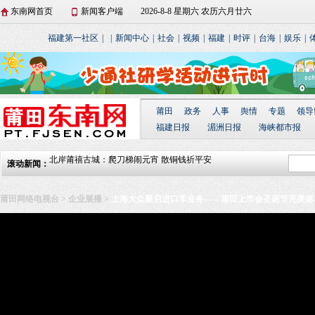
东南网首页
新闻客户端
2026-8-8 星期六 农历六月廿六
福建第一社区
|
|
新闻中心
|
社会
|
视频
|
福建
|
时评
|
台海
|
娱乐
|
莆田仙游开展向立功受奖军人家庭集中送喜报活
莆田
政务
人事
舆情
专题
领导
动
湄洲岛举行庆“三八”国际妇女节湄台交流系列活
福建日报
湄洲日报
海峡都市报
动
北岸莆禧古城：爬刀梯闹元宵 散铜钱祈平安
滚动新闻：
城厢区东海镇开展“文化进万家 春联送厝边”活动
莆田贤良港天后祖祠翡翠妈祖顺济殿正式落成
莆田网络电视台
>
企业展播
>
上海大众新启进口车业务——莆田上市会圣诞节完美谢