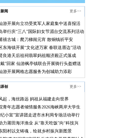
田新闻
更多>>
仙游开展向立功受奖军人家庭集中送喜报活
岛举行庆“三八”国际妇女节湄台交流系列活动
莆禧古城：爬刀梯闹元宵 散铜钱祈平安
区东海镇开展“文化进万家 春联送厝边”活动
贤良港天后祖祠翡翠妈祖顺济殿正式落成
“戴”回家 仙游枫亭镇联合开展骑行头盔赠送
仙游开展网格志愿服务为创城助力添彩
网原创
更多>>
风起，海丝路远 妈祖从福建走向世界
院青年志愿者倾情服务2026海峡两岸大学生
赛
“纪小宣”宣讲团走进市水利局专场活动举行
助力莆田海洋渔业 从“靠天吃饭”向“科技兴
转型
东阳村以文铸魂，绘就乡村振兴新图景