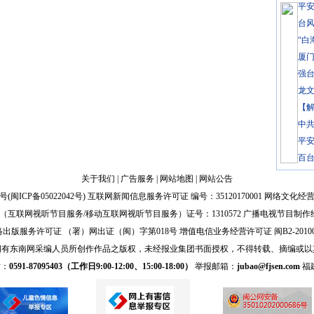
平
台风
“白
厦
强台
龙文
【
中
平安
百
关于我们
|
广告服务
|
网站地图
|
网站公告
号(
闽ICP备05022042号
) 互联网新闻信息服务许可证 编号：35120170001 网络文化经营许
互联网视听节目服务/移动互联网视听节目服务）证号：1310572 广播电视节目制作
出版服务许可证 （署）网出证（闽）字第018号 增值电信业务经营许可证 闽B2-20100
拥有东南网采编人员所创作作品之版权，未经报业集团书面授权，不得转载、摘编或以
话：
0591-87095403（工作日9:00-12:00、15:00-18:00）
举报邮箱：
jubao@fjsen.com
福