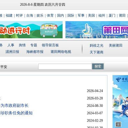
2026-8-6 星期四 农历六月廿四
频
|
福建
|
时评
|
台海
|
娱乐
|
体育
|
国内
|
国际
|
军事
|
美国
|
福州
|
厦门
|
莆田
|
务
人事
舆情
专题
领导留言板
妈祖之光
美丽莆田
送喜报活
湄洲日报
海峡都市报
莆田网络电视
天下莆商
流系列活
祈平安
厝边”活动
式落成
2026-04-24
长
2026-03-28
洋为市政府副市长
2024-08-30
莉珍职务任免的通知
2024-03-07
2024-02-29