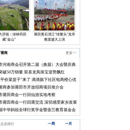
大济镇：绿林药田
莆田黄石清江“绿鳌头”龙舟
藏“金山”
教渡盛大上演
下莆商
更多>>
市河南商会召开第二届（换届）大会暨庆典
突破50万销量 双喜龙凤珠宝逆势飘红
上平价菜篮子”来了 滴滴旗下社区电商橙心优
莆田上线
莆商参加莆田市开放招商项目推介会
市莆田商会一行回仙游实地考察
市莆田商会一行回莆交流 深切感受家乡发展
届中华妈祖全球行奖学金暨壶兰教育基金会
颁奖大会在莆田举行
三天
一周
一月
道点击排行