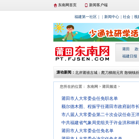
东南网首页
新闻客户端
福建第一社区
|
|
新闻中心
|
社会
|
视
莆田
政
莆田仙游开展向立功受奖军人家庭集中
福建日报
动
湄洲岛举行庆“三八”国际妇女节湄台交
滚动新闻：
动
北岸莆禧古城：爬刀梯闹元宵 散铜钱
城厢区东海镇开展“文化进万家 春联送
您所在的位置：
东南网
>
莆田频道
>
莆田贤良港天后祖祠翡翠妈祖顺济殿正
莆田市人大常委会任免职名单
额尔德木图、程振宇任莆田市政府副市
市八届人大常委会第二十次会议任命王
中共福建省气象局党组关于许金洪和林
莆田市人大常委会任免名单
莆田市人大常委会决定任免名单