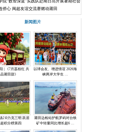
学院“数智深蓝”实践队赴南日岛开展暑期社会
连侨心 闽超友谊交流赛燃动莆田
新闻图片
 | 《7月荔枝红 共
以球会友、增进情谊 2026海
品莆田甜》
峡两岸大学生 …
场2∶0力克三明 跃居
莆田边检站护航罗屿对台铁
闽超积分榜第四
矿中转量同比增长超6 …