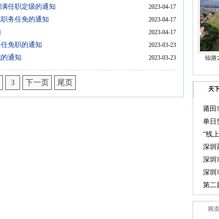
期满任职定级的通知
2023-04-17
志职务任免的通知
2023-04-17
知
2023-04-17
等任免职的通知
2023-03-23
职的通知
2023-03-23
仙游
3
下一页
尾页
天
莆田
大会
单日
“线
选在
深圳
深圳
深圳
变化
第二
奖教
频