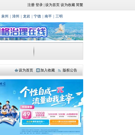
注册
登录
|
设为首页
设为收藏
简繁
泉州
|
漳州
|
龙岩
|
宁德
|
南平
|
三明
设为首页
加入收藏
版权公告