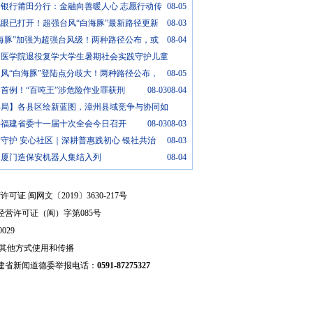
安银行莆田分行：金融向善暖人心 志愿行动传
08-05
眼已打开！超强台风“白海豚”最新路径更新
08-03
海豚”加强为超强台风级！两种路径公布，或
08-04
门医学院退役复学大学生暑期社会实践守护儿童
风“白海豚”登陆点分歧大！两种路径公布，
08-05
首例！“百吨王”涉危险作业罪获刑
08-03
08-04
解局】各县区绘新蓝图，漳州县域竞争与协同如
共福建省委十一届十次全会今日召开
08-03
08-03
守护 安心社区｜深耕普惠践初心 银社共治
08-03
台厦门造保安机器人集结入列
08-04
可证 闽网文〔2019〕3630-217号
经营许可证（闽）字第085号
029
其他方式使用和传播
建省新闻道德委举报电话：
0591-87275327