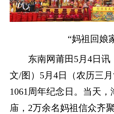
“妈祖回娘
东南网莆田5月4日讯
文/图）5月4日（农历三
1061周年纪念日。当天，
庙，2万余名妈祖信众齐