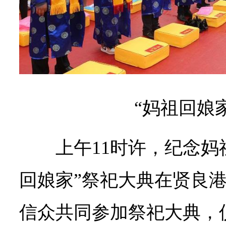
“妈祖回娘
上午11时许，纪念妈祖
回娘家”祭祀大典在贤良
信众共同参加祭祀大典，