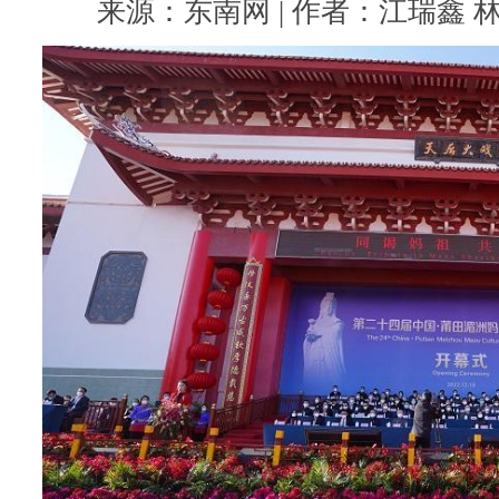
来源：东南网 | 作者：江瑞鑫 林娇容