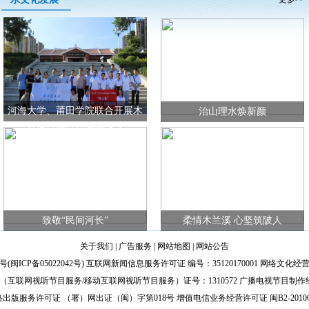
河海大学、莆田学院联合开展木
治山理水焕新颜
兰溪治理精神调研活动
致敬“民间河长”
柔情木兰溪 心坚筑陂人
关于我们
|
广告服务
|
网站地图
|
网站公告
号(
闽ICP备05022042号
) 互联网新闻信息服务许可证 编号：35120170001 网络文化经营许
互联网视听节目服务/移动互联网视听节目服务）证号：1310572 广播电视节目制作
出版服务许可证 （署）网出证（闽）字第018号 增值电信业务经营许可证 闽B2-20100