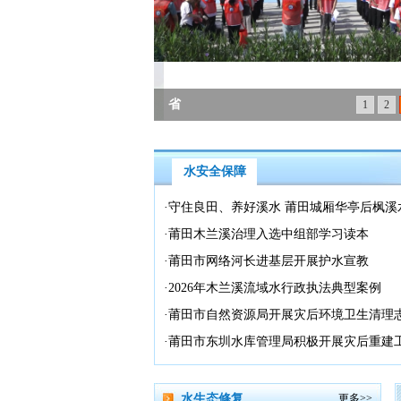
省
1
2
水安全保障
·
守住良田、养好溪水 莆田城厢华亭后枫溪
·
莆田木兰溪治理入选中组部学习读本
·
莆田市网络河长进基层开展护水宣教
·
2026年木兰溪流域水行政执法典型案例
·
莆田市自然资源局开展灾后环境卫生清理
·
莆田市东圳水库管理局积极开展灾后重建
水生态修复
更多>>