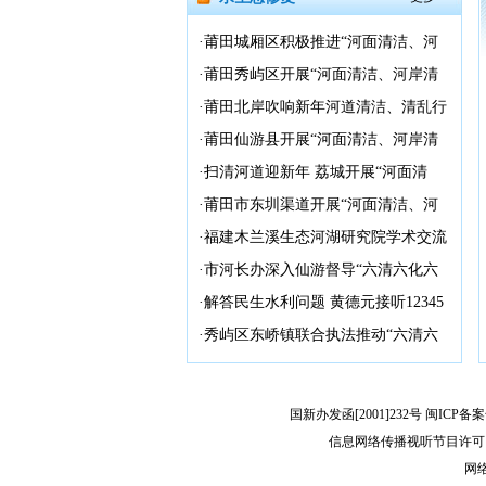
·
莆田城厢区积极推进“河面清洁、河
岸清乱”集中行动
·
莆田秀屿区开展“河面清洁、河岸清
乱”集中行动
·
莆田北岸吹响新年河道清洁、清乱行
动“集结号”
·
莆田仙游县开展“河面清洁、河岸清
乱”集中行动
·
扫清河道迎新年 荔城开展“河面清
洁，河道清乱”行动
·
莆田市东圳渠道开展“河面清洁、河
岸清乱”集中行动
·
福建木兰溪生态河湖研究院学术交流
会在莆举行
·
市河长办深入仙游督导“六清六化六
方”攻坚行动
·
解答民生水利问题 黄德元接听12345
市民热线
·
秀屿区东峤镇联合执法推动“六清六
化六方”落地见效
国新办发函[2001]232号 闽ICP备案
信息网络传播视听节目许可（
网络