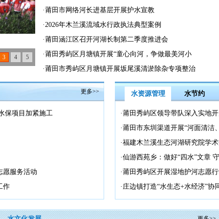
·
莆田市网络河长进基层开展护水宣教
·
2026年木兰溪流域水行政执法典型案例
·
莆田涵江区召开河湖长制第二季度推进会
·
莆田秀屿区月塘镇开展“童心向河，争做最美河小
3
4
5
禹”主题活动
·
莆田市秀屿区月塘镇开展坂尾溪清淤除杂专项整治
行动
更多>>
水资源管理
水节约
水保项目加紧施工
·
莆田秀屿区领导带队深入实地开
·
莆田市东圳渠道开展“河面清洁
·
福建木兰溪生态河湖研究院学术
·
仙游西苑乡：做好“四水”文章 
志愿服务活动
·
莆田秀屿区开展湿地护河志愿行
工作
·
庄边镇打造“水生态+水经济”协
水文化发展
更多>>