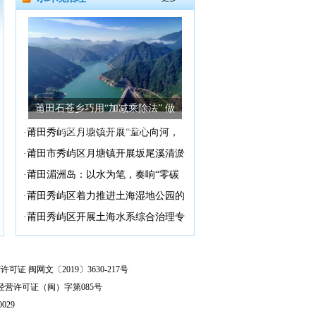
莆田石苍乡巧用“加减乘除法” 做
好饮用水水源地保护
·
莆田秀屿区月塘镇开展“童心向河，
争做最美河小禹”主题活动
·
莆田市秀屿区月塘镇开展坂尾溪清淤
除杂专项整治行动
·
莆田湄洲岛：以水为笔，奏响“零碳
岛”建设的绿色乐章
·
莆田秀屿区着力推进土海湿地公园的
高质量发展
·
莆田秀屿区开展土海水系综合治理专
项行动
可证 闽网文〔2019〕3630-217号
经营许可证（闽）字第085号
029