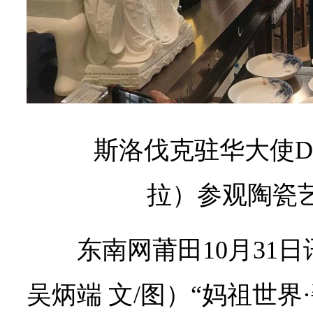
斯洛伐克驻华大使Dusa
拉）参观
陶瓷
东南网莆田10月31
吴炳端 文/图）“妈祖世界