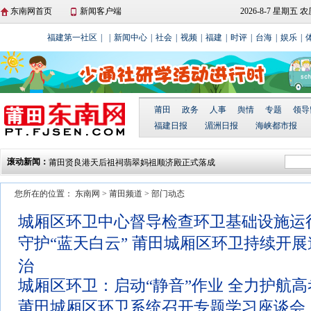
东南网首页
新闻客户端
2026-8-7 星期五
福建第一社区
|
|
新闻中心
|
社会
|
视频
|
福建
|
时评
|
台海
|
娱乐
|
莆田仙游开展向立功受奖军人家庭集中送喜报活
动
湄洲岛举行庆“三八”国际妇女节湄台交流系列活
莆田
政务
人事
舆情
专题
领导
动
北岸莆禧古城：爬刀梯闹元宵 散铜钱祈平安
福建日报
湄洲日报
海峡都市报
城厢区东海镇开展“文化进万家 春联送厝边”活动
滚动新闻：
莆田贤良港天后祖祠翡翠妈祖顺济殿正式落成
您所在的位置：
东南网
>
莆田频道
>
部门动态
城厢区环卫中心督导检查环卫基础设施运
守护“蓝天白云” 莆田城厢区环卫持续开
治
城厢区环卫：启动“静音”作业 全力护航高
莆田城厢区环卫系统召开专题学习座谈会