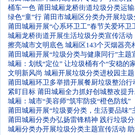
桶车一色 莆田城厢龙桥街道垃圾分类运
绿色“童”行 莆田市城厢区分类办开展垃
莆田城厢开展“心系环卫工”春节关爱环卫
城厢龙桥街道开展生活垃圾分类宣传活动
擦亮城市文明底色 城厢区143个灭烟器亮
莆田城厢开展“垃圾分类与健康同行”主题
城厢：划线“定位” 让垃圾桶有个“安稳的家
文明新风尚 城厢开展垃圾分类进校园主
莆田城厢环卫多举措开展餐厨垃圾整治行
紧盯目标 莆田城厢全力抓好创城整改提升
城厢：城市“美容师”筑牢防疫“橙色防线”
莆田城厢开展“垃圾要分类，生活要品味”
莆田城厢分类办弘扬雷锋精神 践行垃圾
城厢分类办开展垃圾分类主题宣传活动 