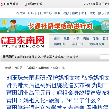
东南网首页
新闻客户端
2026-8-9 星期日
福建第一社区
|
|
新闻中心
|
社会
|
视频
|
福建
|
时评
|
台海
|
娱乐
|
莆田
政务
人事
舆情
专题
领导
福建日报
湄洲日报
海峡都市报
滚动新闻：
莆田仙游开展向立功受奖军人家庭集中送喜报活
动
湄洲岛举行庆“三八”国际妇女节湄台交流系列活
您所在的位置：
东南网
>
莆田频道
>
妈祖之光
动
北岸莆禧古城：爬刀梯闹元宵 散铜钱祈平安
刘玉珠来莆调研:保护妈祖文物 弘扬妈祖
城厢区东海镇开展“文化进万家 春联送厝边”活动
莆田贤良港天后祖祠翡翠妈祖顺济殿正式落成
贤良港天后祖祠妈祖绕境巡安布福 为期三
莆田湄洲岛闹元宵：妈祖金身绕境巡安布
莆田：妈祖文化+旅游，“+”出了什么？
莆田举行湄洲女发髻技艺表演赛 看谁梳得