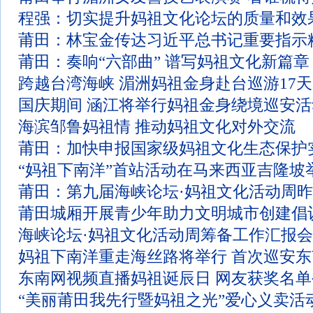
程强：切实提升妈祖文化论坛的质量和效
莆田：林宝金传达习近平总书记重要指示
莆田：奏响“六部曲” 谱写妈祖文化新篇章
跨越台湾海峡 湄洲妈祖金身赴台巡游17天
国庆期间 涵江将举行妈祖金身绕境巡安活
海滨邹鲁妈祖情 推动妈祖文化对外交流
莆田：加快申报国家级妈祖文化生态保护
“妈祖下南洋”首站活动在马来西亚吉隆坡
莆田：第九届海峡论坛·妈祖文化活动周
莆田城厢开展青少年助力文明城市创建倡
海峡论坛·妈祖文化活动周筹备工作汇报
妈祖下南洋重走海丝路将举行 首次巡安东
东南网视频直播妈祖诞辰日 网友获奖名单
“美丽莆田我先行暨妈祖之光”爱心义卖活