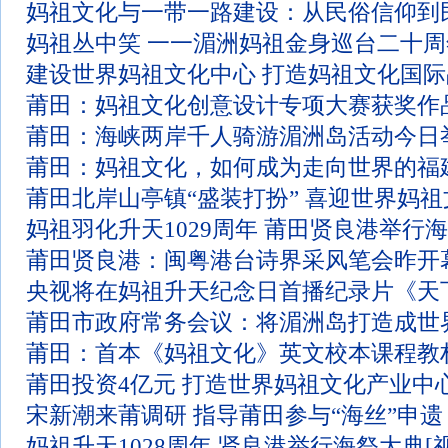
妈祖文化与一带一路建设：从民俗信仰到
妈祖丛中笑 一一湄洲妈祖金身巡台二十
建设世界妈祖文化中心 打造妈祖文化国际
莆田：妈祖文化创意设计专项大赛获奖作
莆田：海峡两岸千人骑游湄洲岛活动今日
莆田：妈祖文化，如何成为走向世界的福
莆田北岸山亭镇“盛装打扮” 喜迎世界妈
妈祖羽化升天1029周年 莆田贤良港举行
莆田贤良港：闽粤港台诗界采风笔会昨开
央视将在妈祖升天纪念日首播纪录片《天
莆田市政府常务会议：将湄洲岛打造成世
莆田：首本《妈祖文化》英文校本课程教
莆田投资4亿元 打造世界妈祖文化产业中
宋新潮来莆调研 指导莆田参与“海丝”申遗
妈祖升天1028周年 贤良港举行海祭大典[