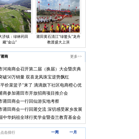
大济镇：绿林药田
莆田黄石清江“绿鳌头”龙舟
藏“金山”
教渡盛大上演
下莆商
更多>>
市河南商会召开第二届（换届）大会暨庆典
突破50万销量 双喜龙凤珠宝逆势飘红
上平价菜篮子”来了 滴滴旗下社区电商橙心优
莆田上线
莆商参加莆田市开放招商项目推介会
市莆田商会一行回仙游实地考察
市莆田商会一行回莆交流 深切感受家乡发展
届中华妈祖全球行奖学金暨壶兰教育基金会
颁奖大会在莆田举行
三天
一周
一月
道点击排行