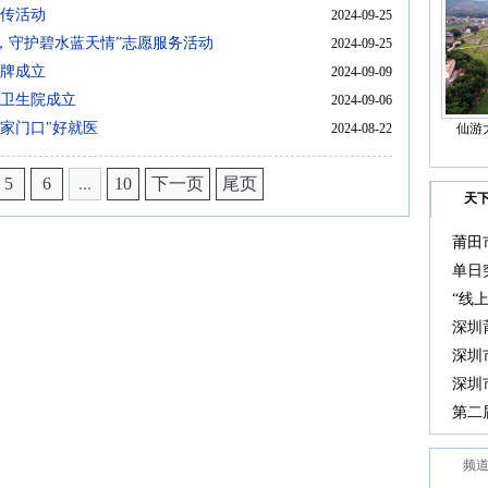
宣传活动
2024-09-25
，守护碧水蓝天情”志愿服务活动
2024-09-25
揭牌成立
2024-09-09
镇卫生院成立
2024-09-06
"家门口"好就医
2024-08-22
仙游
5
6
...
10
下一页
尾页
天
莆田
大会
单日
“线
选在
深圳
深圳
深圳
变化
第二
奖教
频