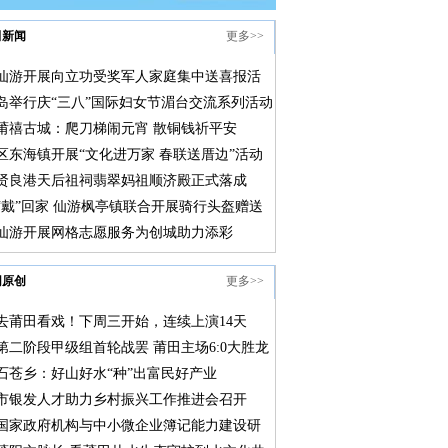
田新闻
更多>>
仙游开展向立功受奖军人家庭集中送喜报活
岛举行庆“三八”国际妇女节湄台交流系列活动
莆禧古城：爬刀梯闹元宵 散铜钱祈平安
区东海镇开展“文化进万家 春联送厝边”活动
贤良港天后祖祠翡翠妈祖顺济殿正式落成
“戴”回家 仙游枫亭镇联合开展骑行头盔赠送
仙游开展网格志愿服务为创城助力添彩
网原创
更多>>
去莆田看戏！下周三开始，连续上演14天
第二阶段甲级组首轮战罢 莆田主场6:0大胜龙
石苍乡：好山好水“种”出富民好产业
市银发人才助力乡村振兴工作推进会召开
国家政府机构与中小微企业簿记能力建设研