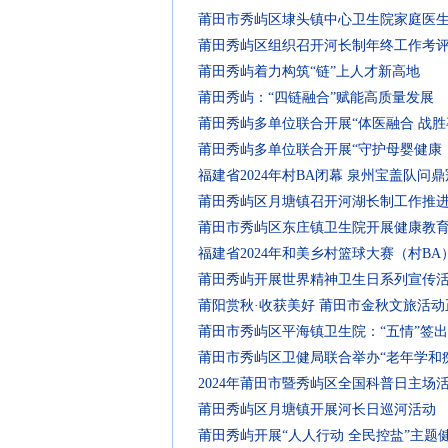
莆田市秀屿区埭头镇中心卫生院家庭医
莆田秀屿区组织召开河长制年终工作考
莆田秀屿着力构筑“链”上人才新高地
莆田秀屿：“四链融合”赋能高质量发展
莆田秀屿多单位联合开展“体医融合 战胜
莆田秀屿多单位联合开展“守护母婴健康
福建省2024年村BA闭幕 泉州宝盖队问
莆田秀屿区月塘镇召开河湖长制工作推
莆田市秀屿区东庄镇卫生院开展健康教
福建省2024年和美乡村篮球大赛（村B
莆田秀屿开展世界精神卫生日系列宣传
莆阳赏秋·收获美好 莆田市金秋文旅活
莆田市秀屿区平海镇卫生院：“五情”签出
莆田市秀屿区卫健局联合举办“老年学和
2024年莆田市暨秀屿区全国科普日主场
莆田秀屿区月塘镇开展河长日巡河活动
莆田秀屿开展“人人行动 全民控盐”主题