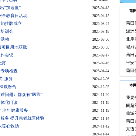
2025-04-20
出“加速度”
2025-04-18
莆
安全教育日活动
2025-04-15
莆田
秀屿挂牌成立
2025-03-24
动
湄洲
目培训会
2025-03-19
北岸
传活动
2025-03-06
城厢
海项目用地获批
2025-03-03
莆田
工作会议
2025-02-17
平安
元宵
2025-02-16
活动
莆田
督专项检查
2025-01-24
式”服务
2024-12-06
本
”深度融合
2024-12-02
难问题让群众有“医靠”
2024-11-20
我要
一体化门诊
2024-11-19
闽超
” 老年健康服务
2024-11-19
岩
仙游
服务 提升患者就医体验
2024-11-14
莆田
队暖心救助
2024-11-12
东盟
2024-11-14