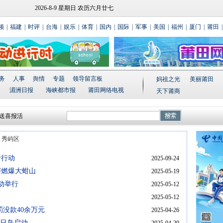
2026-8-9 星期日 农历六月廿七
频
|
福建
|
时评
|
台海
|
娱乐
|
体育
|
国内
|
国际
|
军事
|
美国
|
福州
|
厦门
|
莆田
|
务
人事
舆情
专题
领导留言板
妈祖之光
美丽莆田
湄洲日报
海峡都市报
莆田网络电视
天下莆商
送喜报活
流系列活
祈平安
>
秀屿区
厝边”活动
式落成
淤行动
2025-09-24
赛燃爆大蚶山
2025-05-19
动举行
2025-05-12
2025-05-12
罚没款40余万元
2025-04-26
南日岛启动