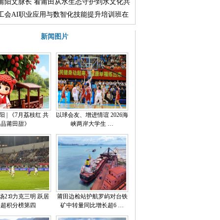
走进木兰溪治理展示馆
莆阳文脉长 看莆田从水生态守护到水文化共
融合实践
工会AI职业应用与数智化技能提升培训班在
院举行
新闻图片
 | 《7月荔枝红 共
以球会友、增进情谊 2026海
品莆田甜》
峡两岸大学生 …
场2∶0力克三明 跃居
莆田边检站护航罗屿对台铁
闽超积分榜第四
矿中转量同比增长超6 …