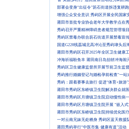
部署会变身“出征令”笏石街道拆违复耕跑
增强公众安全意识 秀屿区开展全民国家
莆田市首批专业协会老年大学教学点在
秀屿召开严重精神障碍患者规范管理项
秀屿区禁毒办联合笏石街道开展禁毒宣
国道G228线荔城北高冲沁至秀屿埭头后
莆田市秀屿区召开2025年全区卫生健康
冲海祈福盼鱼丰 莆田南日岛抬轿冲海闹
秀屿区卫生健康监督所开展节前卫生监
秀屿推行婚姻登记与婚检孕前检查“一站
秀屿：跟着赛事去旅行 促进“体育+旅游
莆田市秀屿区东峤镇卫生院解决群众就医
莆田市秀屿区月塘镇卫生院启动慢性病
莆田市秀屿区月塘镇卫生院开展 “嵌入式
莆田市秀屿区东峤镇卫生院持续优化医疗
一对云南兄妹无处栖身 秀屿区蓝天救援
莆田秀屿举行“中医市集·健康有道”活动