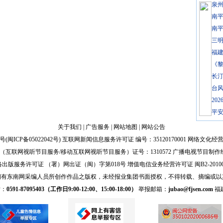
泉
南
南平
三
福
《
长
台风
20
平
关于我们
|
广告服务
|
网站地图
|
网站公告
号(
闽ICP备05022042号
) 互联网新闻信息服务许可证 编号：35120170001 网络文化经营许
互联网视听节目服务/移动互联网视听节目服务）证号：1310572 广播电视节目制作
出版服务许可证 （署）网出证（闽）字第018号 增值电信业务经营许可证 闽B2-20100
拥有东南网采编人员所创作作品之版权，未经报业集团书面授权，不得转载、摘编或以
话：
0591-87095403（工作日9:00-12:00、15:00-18:00）
举报邮箱：
jubao@fjsen.com
福