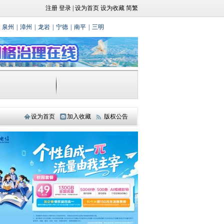
注册
登录
|
设为首页
设为收藏
简繁
泉州
|
漳州
|
龙岩
|
宁德
|
南平
|
三明
设为首页
加入收藏
版权公告