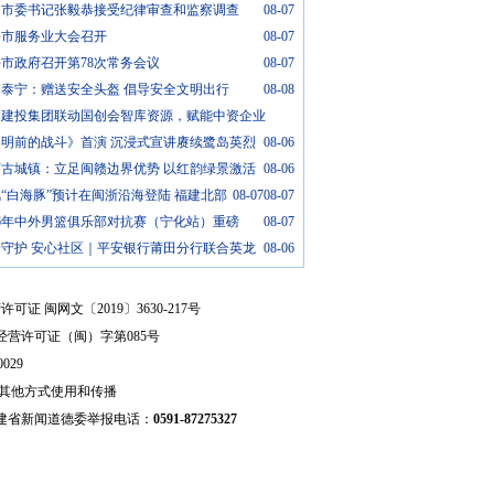
州市委书记张毅恭接受纪律审查和监察调查
08-07
平市服务业大会召开
08-07
市政府召开第78次常务会议
08-07
明泰宁：赠送安全头盔 倡导安全文明出行
08-08
建建投集团联动国创会智库资源，赋能中资企业
黎明前的战斗》首演 沉浸式宣讲赓续鹭岛英烈
08-06
汀古城镇：立足闽赣边界优势 以红韵绿景激活
08-06
“白海豚”预计在闽浙沿海登陆 福建北部
08-07
08-07
26年中外男篮俱乐部对抗赛（宁化站）重磅
08-07
安守护 安心社区｜平安银行莆田分行联合英龙
08-06
可证 闽网文〔2019〕3630-217号
经营许可证（闽）字第085号
029
其他方式使用和传播
建省新闻道德委举报电话：
0591-87275327