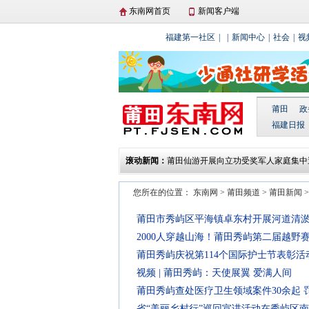
东南网首页
新闻客户端
福建第一社区
|
|
新闻中心
|
社会
|
视
莆田
政
福建日报
莆田仙游开展向立功受奖军人家庭集中
滚动新闻：
动
湄洲岛举行庆“三八”国际妇女节湄台交
动
北岸莆禧古城：爬刀梯闹元宵 散铜钱
您所在的位置：
东南网
>
莆田频道
>
莆田新闻
城厢区东海镇开展“文化进万家 春联送
莆田贤良港天后祖祠翡翠妈祖顺济殿正
莆田市秀屿区平海镇卓东村开展河道清
2000人穿越山海！莆田秀屿第二届越野
莆田秀屿庆祝第114个国际护士节表彰活
视频 | 莆田秀屿：天使展翼 爱满人间
莆田秀屿查处医疗卫生领域案件30余起 
省“美丽乡村行”巡回宣讲活动在秀屿区