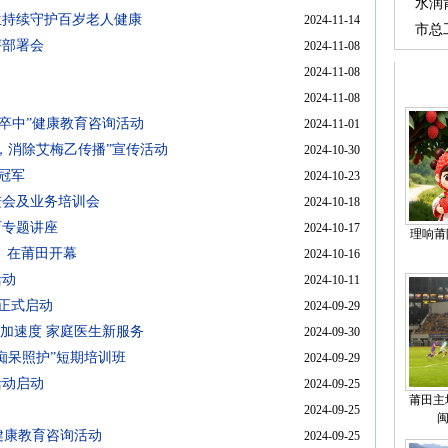
修班
水润
生持续守护百岁老人健康
2024-11-14
兴的
市总
评部署会
2024-11-08
湄职
2024-11-08
2024-11-08
卒中”健康教育咨询活动
2024-11-01
，消除艾梅乙传播”宣传活动
2024-10-30
鼎冠军
2024-10-23
进会及业务培训会
2024-10-18
育专题讲座
2024-10-17
理响莆阳
A）在莆田开幕
2024-10-16
活动
2024-10-11
动正式启动
2024-09-29
加速度 家庭医生新服务
2024-09-30
痴呆照护”短期培训班
2024-09-29
活动启动
2024-09-25
莆田主
2024-09-25
健康教育咨询活动
2024-09-25