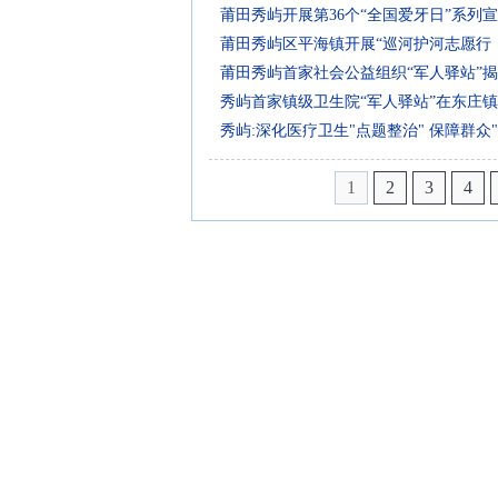
莆田秀屿开展第36个“全国爱牙日”系列
莆田秀屿区平海镇开展“巡河护河志愿行
莆田秀屿首家社会公益组织“军人驿站”
秀屿首家镇级卫生院“军人驿站”在东庄
秀屿:深化医疗卫生"点题整治" 保障群众
1
2
3
4