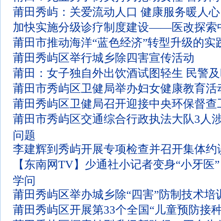
莆田秀屿：关爱流动人口 健康服务暖人心
加快实施分级诊疗制度建设——医改探索
莆田市推动海洋“蓝色经济”转型升级的实
莆田秀屿区举行城乡除四害宣传活动
莆田：女子独自外出饮酒试图轻生 民警
莆田市秀屿区卫健局举办妇女健康教育活
莆田秀屿区卫健局召开迎接中央环保督查
莆田市秀屿区交通综合行政执法大队3人
问题
李建辉到秀屿开展专项检查并召开集体约
【东南网TV】少通社小记者变身“小牙医”
学问
莆田秀屿区举办城乡除“四害”防制技术培
莆田秀屿区开展第33个全国“儿童预防接