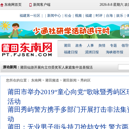
东南网首页
新闻客户端
2026-8-8 星期六
福建第一社区
|
|
新闻中心
|
社会
|
视频
|
福建
|
时评
|
台海
|
娱乐
|
莆田
政务
人事
舆情
专题
领导
福建日报
湄洲日报
海峡都市报
莆田仙游开展向立功受奖军人家庭集中送喜报活
滚动新闻：
动
湄洲岛举行庆“三八”国际妇女节湄台交流系列活
您所在的位置：
东南网
>
莆田频道
>
莆田新闻
>
秀屿区
动
北岸莆禧古城：爬刀梯闹元宵 散铜钱祈平安
城厢区东海镇开展“文化进万家 春联送厝边”活动
莆田市举办2019“童心向党”歌咏暨秀屿
莆田贤良港天后祖祠翡翠妈祖顺济殿正式落成
活动
莆田秀屿警方携手多部门开展打击非法集
动
莆田：无业男子街头持刀抢劫女性 警方