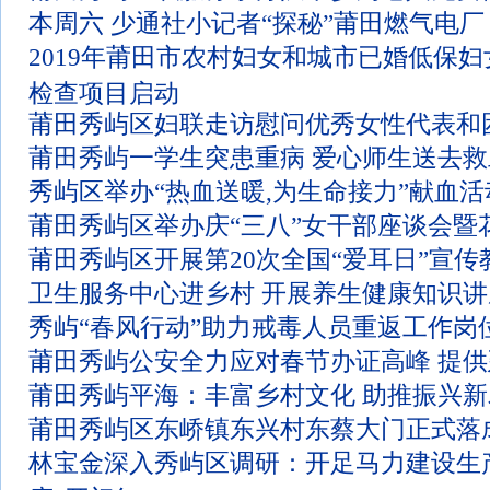
本周六 少通社小记者“探秘”莆田燃气电厂
2019年莆田市农村妇女和城市已婚低保妇
检查项目启动
莆田秀屿区妇联走访慰问优秀女性代表和
莆田秀屿一学生突患重病 爱心师生送去救
秀屿区举办“热血送暖,为生命接力”献血活
莆田秀屿区举办庆“三八”女干部座谈会暨
莆田秀屿区开展第20次全国“爱耳日”宣传
卫生服务中心进乡村 开展养生健康知识讲
秀屿“春风行动”助力戒毒人员重返工作岗
莆田秀屿公安全力应对春节办证高峰 提
莆田秀屿平海：丰富乡村文化 助推振兴新
莆田秀屿区东峤镇东兴村东蔡大门正式落
林宝金深入秀屿区调研：开足马力建设生