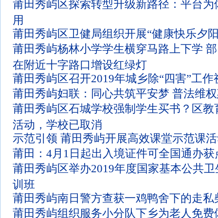
莆田秀屿区探索转型升级新路径：平台为体
用
莆田秀屿区卫健局组织开展“健康快乐夕阳
莆田秀屿杨林小学学生横穿马路上下学 
在附近十字路口增设红绿灯
莆田秀屿区召开2019年城乡除“四害”工
莆田秀屿妇联：同心共筑平安梦 普法维
莆田秀屿区石城学校强制学生买书？区教
活动，学校已取消
示范引领 莆田秀屿开展高效课堂示范课活
莆田：4月1日起出入境证件可全国通办获
莆田秀屿区举办2019年度国家基本公共
训班
莆田秀屿南日警方查获一鸡鸭舍下的走私
莆田秀屿组织服务小分队下乡为老人免费