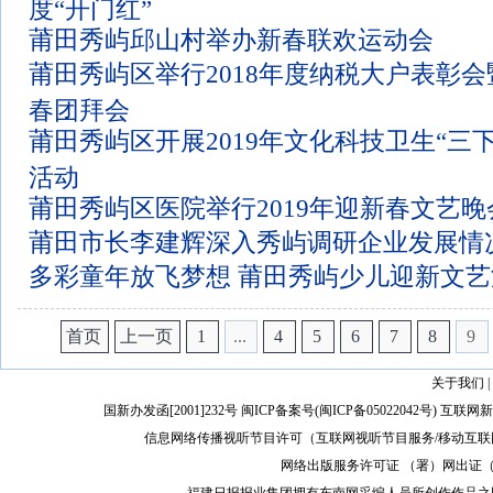
度“开门红”
莆田秀屿邱山村举办新春联欢运动会
莆田秀屿区举行2018年度纳税大户表彰会暨
春团拜会
莆田秀屿区开展2019年文化科技卫生“三
活动
莆田秀屿区医院举行2019年迎新春文艺晚
莆田市长李建辉深入秀屿调研企业发展情
多彩童年放飞梦想 莆田秀屿少儿迎新文
首页
上一页
1
...
4
5
6
7
8
9
关于我们
|
国新办发函[2001]232号 闽ICP备案号(
闽ICP备05022042号
) 互联网新
信息网络传播视听节目许可（互联网视听节目服务/移动互联网视
网络出版服务许可证 （署）网出证（闽）