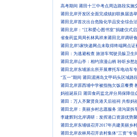
高考期间 莆田十三中考点周边路段实施
莆田北岸开发区全面完成镇妇联换届选
莆田北岸首次出台危险化学品安全综合
莆田北岸：“江和爱心图书室”捐建仪式
省食药监局局长林凤祥来莆田北岸调研
莆田北岸5家快递网点未取得终端网点证
莆田：为逃避检查 旅游车驾驶员躲卫生
莆田北岸山亭：相约浪漫山柄 聆听乡愁
莆田北岸东埔派出所开展摩托车电动车
“五一”期间 莆田湄洲岛文甲码头区域路
莆田北岸原西埔中学被指拖欠饭店餐费 
妈祖诞辰日 莆田食药监北岸分局保障信
莆田：万人齐聚贤良港天后祖祠 共祭妈祖
莆田北岸：美丽乡村志愿服务 清沟渠拆
李建辉到北岸调研：发挥港口资源优势聚
莆田北岸东埔镇召开2017年共建美丽乡
莆田北岸农林局召开农村集体“三资”专