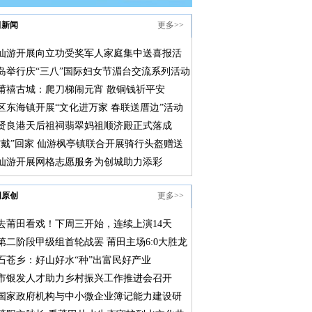
田新闻
更多>>
仙游开展向立功受奖军人家庭集中送喜报活
岛举行庆“三八”国际妇女节湄台交流系列活动
莆禧古城：爬刀梯闹元宵 散铜钱祈平安
区东海镇开展“文化进万家 春联送厝边”活动
贤良港天后祖祠翡翠妈祖顺济殿正式落成
“戴”回家 仙游枫亭镇联合开展骑行头盔赠送
仙游开展网格志愿服务为创城助力添彩
网原创
更多>>
去莆田看戏！下周三开始，连续上演14天
第二阶段甲级组首轮战罢 莆田主场6:0大胜龙
石苍乡：好山好水“种”出富民好产业
市银发人才助力乡村振兴工作推进会召开
国家政府机构与中小微企业簿记能力建设研