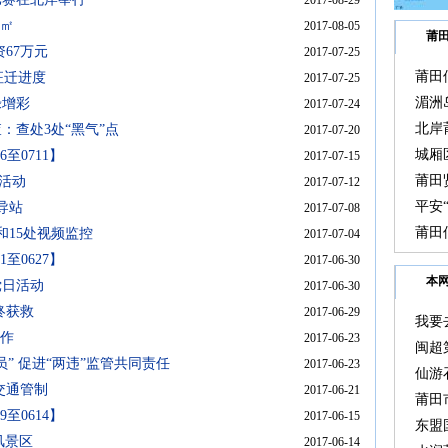
2017-08-29
0㎡
2017-08-05
莆
67万元
2017-07-25
莆田
征迁进度
2017-07-25
动
湄洲
绿增彩
2017-07-24
北岸
：查处3处“黑气”点
2017-07-20
城厢
至0711】
2017-07-15
莆田
传活动
2017-07-12
平安
导站
2017-07-08
活动
莆田
和15处视频监控
2017-07-04
至0627】
2017-06-30
本
党日活动
2017-06-30
终获救
2017-06-29
我要
工作
2017-06-23
闽超
” 促进“两违”监管共同责任
2017-06-23
岩
仙游
交通管制
2017-06-21
莆田
至0614】
2017-06-15
东盟
风景区
2017-06-14