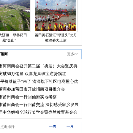
大济镇：绿林药田
莆田黄石清江“绿鳌头”龙舟
藏“金山”
教渡盛大上演
下莆商
更多>>
市河南商会召开第二届（换届）大会暨庆典
突破50万销量 双喜龙凤珠宝逆势飘红
上平价菜篮子”来了 滴滴旗下社区电商橙心优
莆田上线
莆商参加莆田市开放招商项目推介会
市莆田商会一行回仙游实地考察
市莆田商会一行回莆交流 深切感受家乡发展
届中华妈祖全球行奖学金暨壶兰教育基金会
颁奖大会在莆田举行
三天
一周
一月
道点击排行