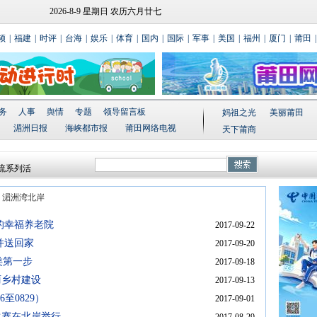
2026-8-9 星期日 农历六月廿七
频
|
福建
|
时评
|
台海
|
娱乐
|
体育
|
国内
|
国际
|
军事
|
美国
|
福州
|
厦门
|
莆田
|
务
人事
舆情
专题
领导留言板
妈祖之光
美丽莆田
湄洲日报
海峡都市报
莆田网络电视
天下莆商
送喜报活
流系列活
祈平安
>
湄洲湾北岸
厝边”活动
式落成
的幸福养老院
2017-09-22
并送回家
2017-09-20
类第一步
2017-09-18
丽乡村建设
2017-09-13
至0829）
2017-09-01
比赛在北岸举行