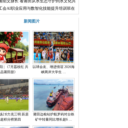
走进木兰溪治理展示馆
莆阳文脉长 看莆田从水生态守护到水文化共
融合实践
工会AI职业应用与数智化技能提升培训班在
院举行
新闻图片
 | 《7月荔枝红 共
以球会友、增进情谊 2026海
品莆田甜》
峡两岸大学生 …
场2∶0力克三明 跃居
莆田边检站护航罗屿对台铁
闽超积分榜第四
矿中转量同比增长超6 …