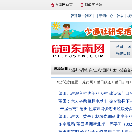
东南网首页
新闻客户端
福建第一社区
|
|
新闻中心
|
社会
|
视
莆田
政
福建日报
莆田仙游开展向立功受奖军人家庭集中
滚动新闻：
动
湄洲岛举行庆“三八”国际妇女节湄台交
动
北岸莆禧古城：爬刀梯闹元宵 散铜钱
您所在的位置：
东南网
>
莆田频道
>
莆田新闻
城厢区东海镇开展“文化进万家 春联送
莆田贤良港天后祖祠翡翠妈祖顺济殿正
莆田北岸深入推进美丽乡村 建设家门口
莆田：老人搭乘超标电动车 被交警拦下
“干湿分离” 莆田北岸东埔镇迈出垃圾分
莆田北岸党工委书记林修岚调研北岸美
东南现场·莆田湄洲湾北岸一周要闻（0826
莆田市第四届运动会跆拳道项目青少组