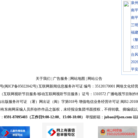
泉
南
南平
三
福
《
长
台风
20
平
关于我们
|
广告服务
|
网站地图
|
网站公告
号(
闽ICP备05022042号
) 互联网新闻信息服务许可证 编号：35120170001 网络文化经营许
互联网视听节目服务/移动互联网视听节目服务）证号：1310572 广播电视节目制作
出版服务许可证 （署）网出证（闽）字第018号 增值电信业务经营许可证 闽B2-20100
拥有东南网采编人员所创作作品之版权，未经报业集团书面授权，不得转载、摘编或以
话：
0591-87095403（工作日9:00-12:00、15:00-18:00）
举报邮箱：
jubao@fjsen.com
福