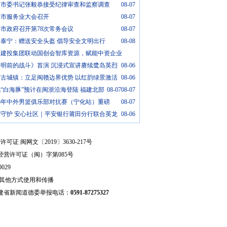
州市委书记张毅恭接受纪律审查和监察调查
08-07
平市服务业大会召开
08-07
市政府召开第78次常务会议
08-07
明泰宁：赠送安全头盔 倡导安全文明出行
08-08
建建投集团联动国创会智库资源，赋能中资企业
黎明前的战斗》首演 沉浸式宣讲赓续鹭岛英烈
08-06
汀古城镇：立足闽赣边界优势 以红韵绿景激活
08-06
“白海豚”预计在闽浙沿海登陆 福建北部
08-07
08-07
26年中外男篮俱乐部对抗赛（宁化站）重磅
08-07
安守护 安心社区｜平安银行莆田分行联合英龙
08-06
可证 闽网文〔2019〕3630-217号
经营许可证（闽）字第085号
029
其他方式使用和传播
建省新闻道德委举报电话：
0591-87275327