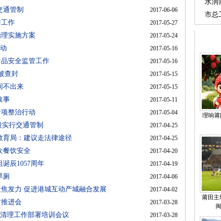
修班
水润
交通管制
2017-06-06
兴的
市总
举工作
2017-05-27
湄职
治理实施方案
2017-05-24
启动
2017-05-16
食品安全监管工作
2017-05-16
被查封
2017-05-15
间不出来
2017-05-15
故事
2017-05-11
专项整治行动
2017-05-04
理响莆阳
段实行交通管制
2017-04-25
教育局：建议走法律途径
2017-04-25
众餐饮安全
2017-04-20
诞辰1057周年
2017-04-19
旱厕
2017-04-06
焦发力 促进港城互动产城融合发展
2017-04-02
莆田主
村推进会
2017-03-28
项清理工作部署培训会议
2017-03-28