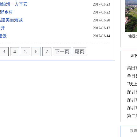
治沿海一方平安
2017-03-23
田野乡村
2017-03-22
共建美丽港城
2017-03-20
召开
2017-03-17
建设
2017-03-14
仙游
3
4
5
6
7
下一页
尾页
天
莆田
大会
单日
“线
选在
深圳
深圳
深圳
变化
第二
奖教
频