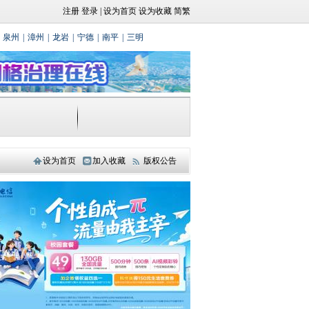
注册
登录
|
设为首页
设为收藏
简繁
泉州
|
漳州
|
龙岩
|
宁德
|
南平
|
三明
设为首页
加入收藏
版权公告