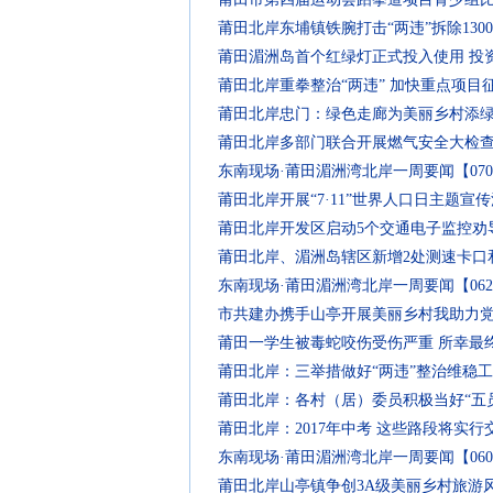
莆田北岸东埔镇铁腕打击“两违”拆除130
莆田湄洲岛首个红绿灯正式投入使用 投资
莆田北岸重拳整治“两违” 加快重点项目
莆田北岸忠门：绿色走廊为美丽乡村添
莆田北岸多部门联合开展燃气安全大检查
东南现场·莆田湄洲湾北岸一周要闻【0706
莆田北岸开展“7·11”世界人口日主题宣
莆田北岸开发区启动5个交通电子监控劝
莆田北岸、湄洲岛辖区新增2处测速卡口
东南现场·莆田湄洲湾北岸一周要闻【0621
市共建办携手山亭开展美丽乡村我助力
莆田一学生被毒蛇咬伤受伤严重 所幸最
莆田北岸：三举措做好“两违”整治维稳
莆田北岸：各村（居）委员积极当好“五员
莆田北岸：2017年中考 这些路段将实行
东南现场·莆田湄洲湾北岸一周要闻【0609
莆田北岸山亭镇争创3A级美丽乡村旅游