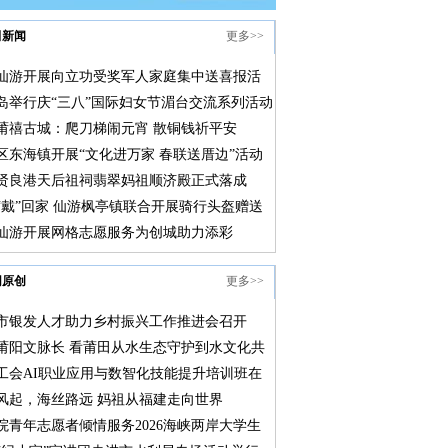
田新闻
更多>>
仙游开展向立功受奖军人家庭集中送喜报活
岛举行庆“三八”国际妇女节湄台交流系列活动
莆禧古城：爬刀梯闹元宵 散铜钱祈平安
区东海镇开展“文化进万家 春联送厝边”活动
贤良港天后祖祠翡翠妈祖顺济殿正式落成
“戴”回家 仙游枫亭镇联合开展骑行头盔赠送
仙游开展网格志愿服务为创城助力添彩
网原创
更多>>
市银发人才助力乡村振兴工作推进会召开
莆阳文脉长 看莆田从水生态守护到水文化共
融合实践
工会AI职业应用与数智化技能提升培训班在
院举行
风起，海丝路远 妈祖从福建走向世界
院青年志愿者倾情服务2026海峡两岸大学生