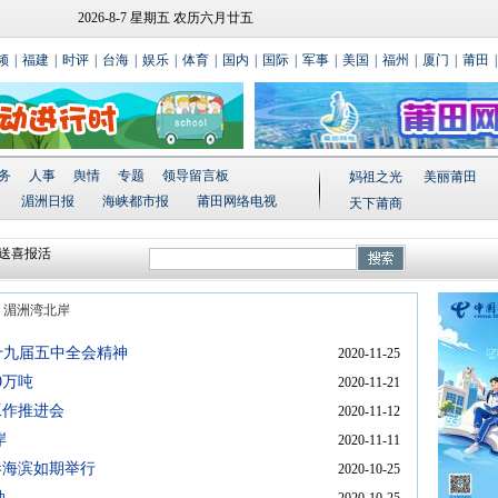
2026-8-7 星期五 农历六月廿五
频
|
福建
|
时评
|
台海
|
娱乐
|
体育
|
国内
|
国际
|
军事
|
美国
|
福州
|
厦门
|
莆田
|
务
人事
舆情
专题
领导留言板
妈祖之光
美丽莆田
湄洲日报
海峡都市报
莆田网络电视
天下莆商
送喜报活
流系列活
祈平安
>
湄洲湾北岸
厝边”活动
式落成
十九届五中全会精神
2020-11-25
0万吨
2020-11-21
工作推进会
2020-11-12
岸
2020-11-11
港海滨如期举行
2020-10-25
动