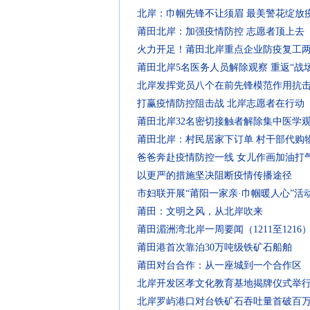
北岸：巾帼先锋不让须眉 最美警花绽放
莆田北岸：加强疫情防控 志愿者顶上去
火力开足！莆田北岸重点企业防疫复工
莆田北岸5名医务人员解除观察 重返“战场
北岸发挥党员八个在前先锋模范作用抗
打赢疫情防控阻击战 北岸志愿者在行动
莆田北岸32名密切接触者解除集中医学
莆田北岸：村民居家下订单 村干部代购
爸爸奔赴疫情防控一线 女儿作画加油打
以更严的措施坚决阻断疫情传播途径
市妇联开展“莆阳一家亲·巾帼暖人心”活
莆田：文明之风，从北岸吹来
莆田湄洲湾北岸一周要闻（1211至1216
莆田港首次靠泊30万吨级铁矿石船舶
莆田对台合作：从一座城到一个合作区
北岸开发区孝文化教育基地揭牌仪式举
北岸罗屿港口对台铁矿石吞吐量首破百