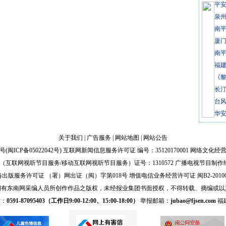
平
泉
南
厦
南平
福
《
长
台风
华
关于我们
|
广告服务
|
网站地图
|
网站公告
号(
闽ICP备05022042号
) 互联网新闻信息服务许可证 编号：35120170001 网络文化经营许
互联网视听节目服务/移动互联网视听节目服务）证号：1310572 广播电视节目制作
出版服务许可证 （署）网出证（闽）字第018号 增值电信业务经营许可证 闽B2-20100
拥有东南网采编人员所创作作品之版权，未经报业集团书面授权，不得转载、摘编或以
话：
0591-87095403（工作日9:00-12:00、15:00-18:00）
举报邮箱：
jubao@fjsen.com
福