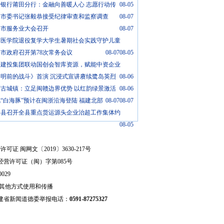
安银行莆田分行：金融向善暖人心 志愿行动传
08-05
州市委书记张毅恭接受纪律审查和监察调查
08-07
平市服务业大会召开
08-07
门医学院退役复学大学生暑期社会实践守护儿童
市政府召开第78次常务会议
08-07
08-05
建建投集团联动国创会智库资源，赋能中资企业
黎明前的战斗》首演 沉浸式宣讲赓续鹭岛英烈
08-06
汀古城镇：立足闽赣边界优势 以红韵绿景激活
08-06
“白海豚”预计在闽浙沿海登陆 福建北部
08-07
08-07
安县召开全县重点货运源头企业治超工作集体约
08-05
可证 闽网文〔2019〕3630-217号
经营许可证（闽）字第085号
029
其他方式使用和传播
建省新闻道德委举报电话：
0591-87275327