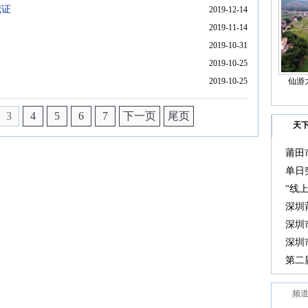
记证
2019-12-14
2019-11-14
2019-10-31
）
2019-10-25
）
2019-10-25
仙游
3
4
5
6
7
下一页
尾页
天
莆田
大会
单日
“线
选在
深圳
深圳
深圳
变化
第二
奖教
频