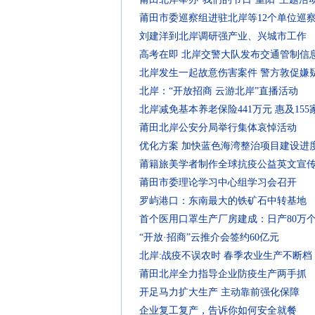
莆田市委巡察组进驻北岸等12个单位巡
刘建洋到北岸调研强产业、兴城市工作
高考在即 北岸交警大队发布交通管制信
北岸发生一起故意伤害案件 警方敦促嫌
北岸：“开放招商 云游北岸”直播活动
北岸减免基本养老保险441万元 惠及155
莆田北岸公安分局举行集体哀悼活动
优化方案 加快蓝色海湾整治项目建设进
莆籍旅美学者制作全球抗疫公益英文宣
莆田市委理论学习中心组学习会召开
罗屿港口：东南最大的铁矿石中转基地
首个医用口罩生产厂房建成：日产80万
“开放·招商”云推介会签约60亿元
北岸:战疫不误农时 春季农业生产不断档
莆田北岸全力指导企业防疫生产两手抓
开足马力扩大生产 主动靠前强化保障
企业复工复产，告诉你如何安全就餐