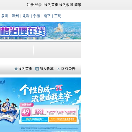
注册
登录
|
设为首页
设为收藏
简繁
泉州
|
漳州
|
龙岩
|
宁德
|
南平
|
三明
设为首页
加入收藏
版权公告