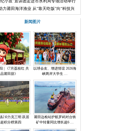
赛
“纪小宣”宣讲团走进市水利局专场活动举行
助力莆田海洋渔业 从“靠天吃饭”向“科技兴
转型
新闻图片
 | 《7月荔枝红 共
以球会友、增进情谊 2026海
品莆田甜》
峡两岸大学生 …
场2∶0力克三明 跃居
莆田边检站护航罗屿对台铁
闽超积分榜第四
矿中转量同比增长超6 …