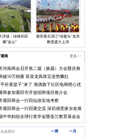
大济镇：绿林药田
莆田黄石清江“绿鳌头”龙舟
藏“金山”
教渡盛大上演
下莆商
更多>>
市河南商会召开第二届（换届）大会暨庆典
突破50万销量 双喜龙凤珠宝逆势飘红
上平价菜篮子”来了 滴滴旗下社区电商橙心优
莆田上线
莆商参加莆田市开放招商项目推介会
市莆田商会一行回仙游实地考察
市莆田商会一行回莆交流 深切感受家乡发展
届中华妈祖全球行奖学金暨壶兰教育基金会
颁奖大会在莆田举行
三天
一周
一月
道点击排行