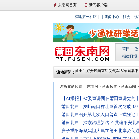
东南网首页
新闻客户端
福建第一社区
|
|
新闻中心
|
社会
|
视
莆田
政
福建日报
莆田仙游开展向立功受奖军人家庭集中
滚动新闻：
动
湄洲岛举行庆“三八”国际妇女节湄台交
动
北岸莆禧古城：爬刀梯闹元宵 散铜钱
您所在的位置：
东南网
>
莆田频道
>
莆田新闻
城厢区东海镇开展“文化进万家 春联送
莆田贤良港天后祖祠翡翠妈祖顺济殿正
【AI播报】省委宣讲团在莆田宣讲党的
莆田北岸：罗屿港口吞吐量首次突破100
莆田北岸召开第七次人口普查正式登记
莆田北岸：探索治理新路径 共建平安北
庚子重阳海祭妈祖大典在莆田北岸贤良
莆田北岸举办“我们的节日·重阳”主题活